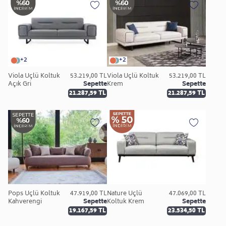
+2
+2
Viola Üçlü Koltuk
53.219,00 TL
Viola Üçlü Koltuk
53.219,00 TL
Açık Gri
Sepette
Krem
Sepette
21.287,59 TL
21.287,59 TL
Pops Üçlü Koltuk
47.919,00 TL
Nature Üçlü
47.069,00 TL
Kahverengi
Sepette
Koltuk Krem
Sepette
19.167,59 TL
23.534,50 TL