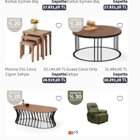
Koltuk Eymen Bej
Sepette
Koltuk Eymen Bej
Sepette
27.831,20 TL
27.831,20 TL
Monna 3'lü Ceviz
33.149,00 TL
Suave Ceviz Orta
32.989,00 TL
Zigon Sehpa
Sepette
Sehpa
Sepette
26.519,20 TL
26.391,20 TL
+5