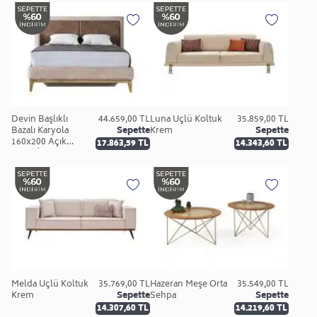
Devin Başlıklı
44.659,00 TL
Luna Üçlü Koltuk
35.859,00 TL
Bazalı Karyola
Sepette
Krem
Sepette
160x200 Açık
17.863,59 TL
14.343,60 TL
Ceviz / Bej
Melda Üçlü Koltuk
35.769,00 TL
Hazeran Meşe Orta
35.549,00 TL
Krem
Sepette
Sehpa
Sepette
14.307,60 TL
14.219,60 TL