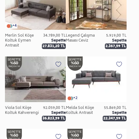
+4
Merlin Sol Köşe
34.789,00 TL
Legend Çalışma
5.919,00 TL
Koltuk Eymen
Sepette
Masası Ceviz
Sepette
Antrasit
27.831,20 TL
2.367,59 TL
+2
Viola Sol Köşe
92.059,00 TL
Melda Sol Köşe
55.869,00 TL
Koltuk Kahverengi
Sepette
Koltuk Antrasit
Sepette
36.823,59 TL
22.347,59 TL