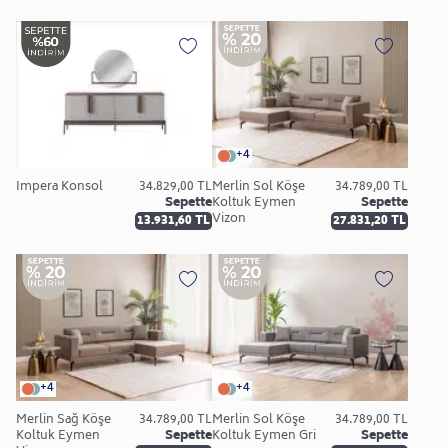
+4
İmpera Konsol
34.829,00 TL
Merlin Sol Köşe
34.789,00 TL
Sepette
Koltuk Eymen
Sepette
Vizon
13.931,60 TL
27.831,20 TL
+4
+4
Merlin Sağ Köşe
34.789,00 TL
Merlin Sol Köşe
34.789,00 TL
Koltuk Eymen
Sepette
Koltuk Eymen Gri
Sepette