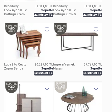
Broadway
31.379,00 TL
Broadway
31.379,00 TL
Fonksiyonel Tv
Sepette
Fonksiyonel Tv
Sepette
Koltuğu Krem
Koltuğu Kırmızı
21.965,29 TL
21.965,29 TL
Luca 3'lü Ceviz
30.139,00 TL
İmpera Yemek
29.769,00 TL
Zigon Sehpa
Sepette
Masası
Sepette
12.055,60 TL
11.907,60 TL