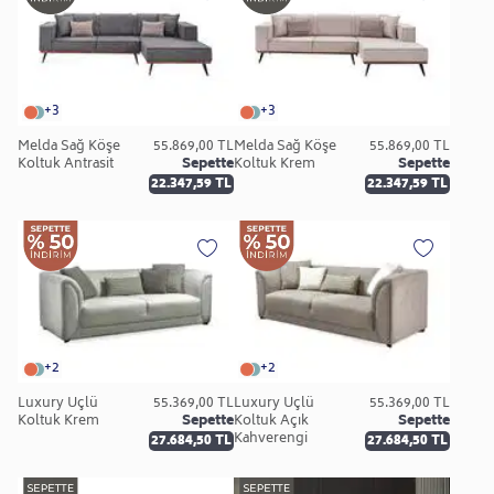
+3
+3
Melda Sağ Köşe
55.869,00 TL
Melda Sağ Köşe
55.869,00 TL
Koltuk Antrasit
Sepette
Koltuk Krem
Sepette
22.347,59 TL
22.347,59 TL
+2
+2
Luxury Üçlü
55.369,00 TL
Luxury Üçlü
55.369,00 TL
Koltuk Krem
Sepette
Koltuk Açık
Sepette
Kahverengi
27.684,50 TL
27.684,50 TL