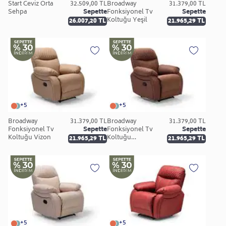
Start Ceviz Orta
32.509,00 TL
Broadway
31.379,00 TL
Sehpa
Sepette
Fonksiyonel Tv
Sepette
Koltuğu Yeşil
26.007,20 TL
21.965,29 TL
+5
+5
Broadway
31.379,00 TL
Broadway
31.379,00 TL
Fonksiyonel Tv
Sepette
Fonksiyonel Tv
Sepette
Koltuğu Vizon
Koltuğu
21.965,29 TL
21.965,29 TL
Kahverengi
+5
+5