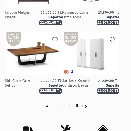
İmpera Makyaj
29.079,00 TL
Romance Ceviz
28.509,00 TL
Masası
Sepette
Orta Sehpa
Sepette
11.631,60 TL
22.807,20 TL
+2
Still Ceviz Orta
27.979,00 TL
Sardes 5 Kapaklı
27.509,00 TL
Sehpa
Sepette
Gardırop Beyaz
Sepette
22.383,20 TL
22.007,20 TL
1
2
...
4
İleri