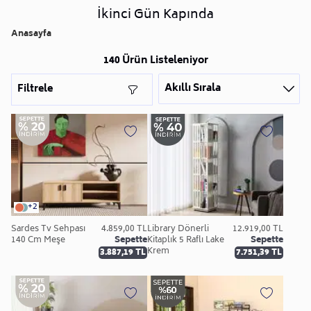
İkinci Gün Kapında
Anasayfa
140 Ürün Listeleniyor
Akıllı Sırala
Filtrele
+2
Sardes Tv Sehpası
4.859,00 TL
Library Dönerli
12.919,00 TL
140 Cm Meşe
Sepette
Kitaplık 5 Raflı Lake
Sepette
Krem
3.887,19 TL
7.751,39 TL