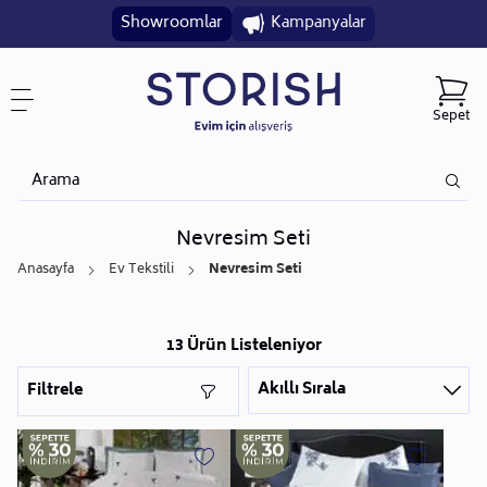
Showroomlar
Kampanyalar
Sepet
Nevresim Seti
Anasayfa
Ev Tekstili
Nevresim Seti
13 Ürün Listeleniyor
Akıllı Sırala
Filtrele