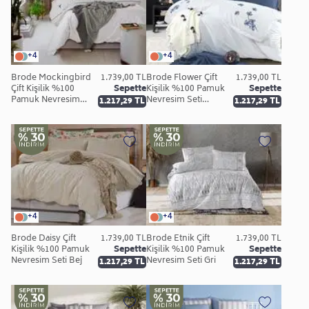
+4
+4
Brode Mockingbird
1.739,00 TL
Brode Flower Çift
1.739,00 TL
Çift Kişilik %100
Sepette
Kişilik %100 Pamuk
Sepette
Pamuk Nevresim
Nevresim Seti
1.217,29 TL
1.217,29 TL
Seti Beyaz
Beyaz
+4
+4
Brode Daisy Çift
1.739,00 TL
Brode Etnik Çift
1.739,00 TL
Kişilik %100 Pamuk
Sepette
Kişilik %100 Pamuk
Sepette
Nevresim Seti Bej
Nevresim Seti Gri
1.217,29 TL
1.217,29 TL