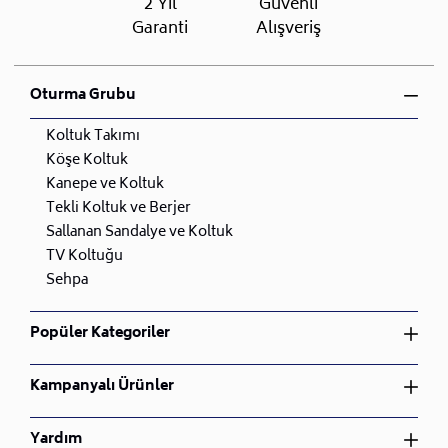
2 Yıl
Güvenli
Garanti
Alışveriş
Oturma Grubu
Koltuk Takımı
Köşe Koltuk
Kanepe ve Koltuk
Tekli Koltuk ve Berjer
Sallanan Sandalye ve Koltuk
TV Koltuğu
Sehpa
Popüler Kategoriler
Yatak Odası Takımı
Kampanyalı Ürünler
Yemek Odası Takımı
Oturma Odası Takımı
Yatak Odası Takımı
Yardım
Çocuk Odası Takımı