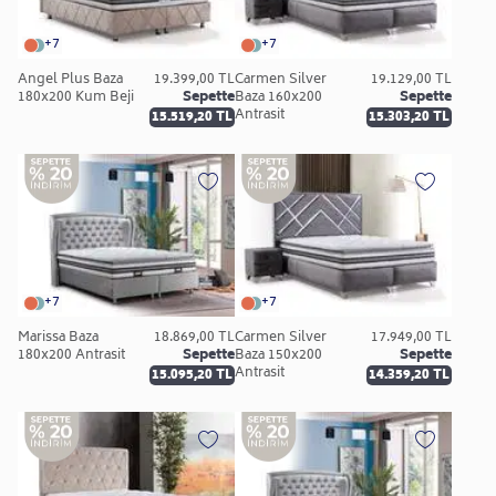
+7
+7
Angel Plus Baza
19.399,00 TL
Carmen Silver
19.129,00 TL
180x200 Kum Beji
Sepette
Baza 160x200
Sepette
Antrasit
15.519,20 TL
15.303,20 TL
+7
+7
Marissa Baza
18.869,00 TL
Carmen Silver
17.949,00 TL
180x200 Antrasit
Sepette
Baza 150x200
Sepette
Antrasit
15.095,20 TL
14.359,20 TL