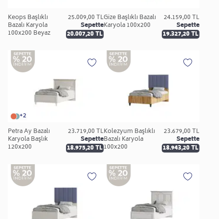
Keops Başlıklı
25.009,00 TL
Gize Başlıklı Bazalı
24.159,00 TL
Bazalı Karyola
Sepette
Karyola 100x200
Sepette
100x200 Beyaz
20.007,20 TL
19.327,20 TL
+2
Petra Ay Bazalı
23.719,00 TL
Kolezyum Başlıklı
23.679,00 TL
Karyola Başlık
Sepette
Bazalı Karyola
Sepette
120x200
100x200
18.975,20 TL
18.943,20 TL