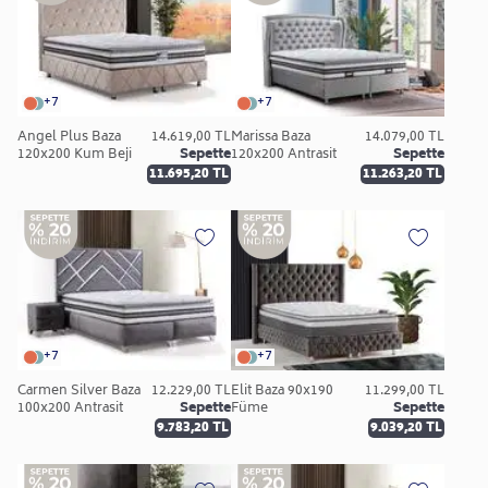
+7
+7
Angel Plus Baza
14.619,00 TL
Marissa Baza
14.079,00 TL
120x200 Kum Beji
Sepette
120x200 Antrasit
Sepette
11.695,20 TL
11.263,20 TL
+7
+7
Carmen Silver Baza
12.229,00 TL
Elit Baza 90x190
11.299,00 TL
100x200 Antrasit
Sepette
Füme
Sepette
9.783,20 TL
9.039,20 TL