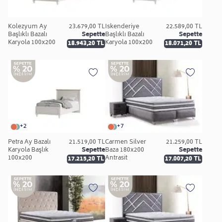
Kolezyum Ay
23.679,00 TL
İskenderiye
22.589,00 TL
Başlıklı Bazalı
Sepette
Başlıklı Bazalı
Sepette
Karyola 100x200
Karyola 100x200
18.943,20 TL
18.071,20 TL
+2
+7
Petra Ay Bazalı
21.519,00 TL
Carmen Silver
21.259,00 TL
Karyola Başlık
Sepette
Baza 180x200
Sepette
100x200
Antrasit
17.215,20 TL
17.007,20 TL