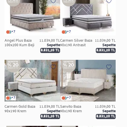
+7
+7
Angel Plus Baza
11.039,00 TL
Carmen Silver Baza
11.039,00 TL
100x200 Kum Beji
Sepette
90x190 Antrasit
Sepette
8.831,20 TL
8.831,20 TL
+7
+7
Carmen Gold Baza
11.039,00 TL
Sanvito Baza
11.039,00 TL
90x190 Krem
Sepette
90x190 Krem
Sepette
8.831,20 TL
8.831,20 TL