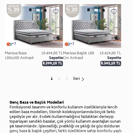
+7
+7
Marissa Baza
10.499,00 TL
Marissa Başlık 180
10.429,00 TL
100x200 Antrasit
Sepette
Cm Antrasit
Sepette
8.399,20 TL
8.343,20 TL
1
2
3
İleri
Genç Baza ve Başlık Modelleri
Fonksiyonel tasarımı ve konforlu kullanım özellikleriyle tercih
edilen baza modelleri, Storish koleksiyonlarında birçok farklı
çeşidiyle yer alır. Evdeki kullanmadığınız fazlalıkları derleyip
toparlayan sandıklı bazalar, çok yönlü kullanım avantajları sunan
şık tasarımlardır. İşlevselliği, pratikliği ve şıklığı ile göz dolduran
genç baza & başlık çeşitleri, farklı özelliklere sahip konforlu yaylı