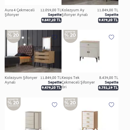
Aura 4 Çekmeceli
12.059,00 TL
Kolezyum Ay
11.849,00 TL
Şifonyer
Sepette
Şifonyer Aynalı
Sepette
9.647,20 TL
9.479,20 TL
Kolezyum Şifonyer
11.849,00 TL
Keops Tek
8.439,00 TL
Aynalı
Sepette
Çekmeceli Şifonyer
Sepette
Gri
9.479,20 TL
6.751,19 TL