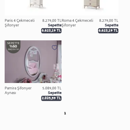
Paris 4 Çekmeceli
8.279,00 TL
Roma 4 Çekmeceli
8.279,00 TL
Şifonyer
Sepette
Şifonyer
Sepette
6.623,19 TL
6.623,19 TL
Pamira Şifonyer
5.089,00 TL
Aynası
Sepette
2.035,59 TL
1