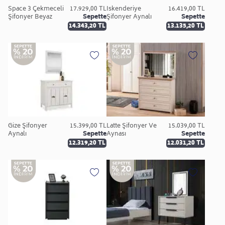
Space 3 Çekmeceli
17.929,00 TL
İskenderiye
16.419,00 TL
Şifonyer Beyaz
Sepette
Şifonyer Aynalı
Sepette
14.343,20 TL
13.135,20 TL
Gize Şifonyer
15.399,00 TL
Latte Şifonyer Ve
15.039,00 TL
Aynalı
Sepette
Aynası
Sepette
12.319,20 TL
12.031,20 TL