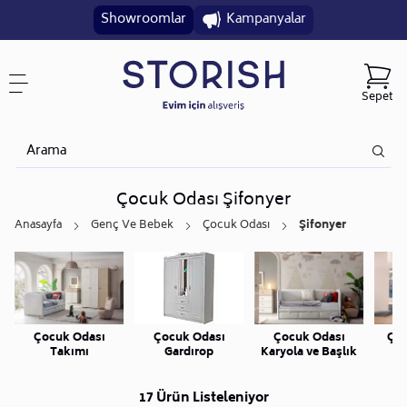
Showroomlar
Kampanyalar
Sepet
Çocuk Odası Şifonyer
Anasayfa
Genç Ve Bebek
Çocuk Odası
Şifonyer
Çocuk Odası
Çocuk Odası
Çoc
Çocuk Odası
Takımı
Karyola ve Başlık
Gardırop
17 Ürün Listeleniyor