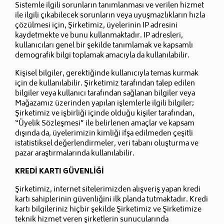
Sistemle ilgili sorunların tanımlanması ve verilen hizmet
ile ilgili çıkabilecek sorunların veya uyuşmazlıkların hızla
çözülmesi için, Şirketimiz, üyelerinin IP adresini
kaydetmekte ve bunu kullanmaktadır. IP adresleri,
kullanıcıları genel bir şekilde tanımlamak ve kapsamlı
demografik bilgi toplamak amacıyla da kullanılabilir.
Kişisel bilgiler, gerektiğinde kullanıcıyla temas kurmak
için de kullanılabilir. Şirketimiz tarafından talep edilen
bilgiler veya kullanıcı tarafından sağlanan bilgiler veya
Mağazamız üzerinden yapılan işlemlerle ilgili bilgiler;
Şirketimiz ve işbirliği içinde olduğu kişiler tarafından,
“Üyelik Sözleşmesi” ile belirlenen amaçlar ve kapsam
dışında da, üyelerimizin kimliği ifşa edilmeden çeşitli
istatistiksel değerlendirmeler, veri tabanı oluşturma ve
pazar araştırmalarında kullanılabilir.
KREDİ KARTI GÜVENLİĞİ
Şirketimiz, internet sitelerimizden alışveriş yapan kredi
kartı sahiplerinin güvenliğini ilk planda tutmaktadır. Kredi
kartı bilgileriniz hiçbir şekilde Şirketimiz ve Şirketimize
teknik hizmet veren şirketlerin sunucularında