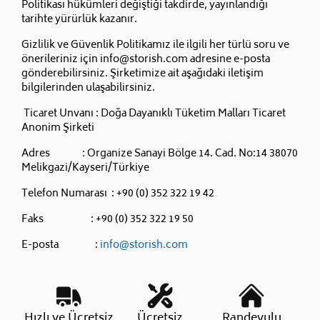
Politikası hükümleri değiştiği takdirde, yayınlandığı
tarihte yürürlük kazanır.
Gizlilik ve Güvenlik Politikamız ile ilgili her türlü soru ve
önerileriniz için info@storish.com adresine e-posta
gönderebilirsiniz. Şirketimize ait aşağıdaki iletişim
bilgilerinden ulaşabilirsiniz.
Ticaret Unvanı : Doğa Dayanıklı Tüketim Malları Ticaret
Anonim Şirketi
Adres : Organize Sanayi Bölge 14. Cad. No:14 38070
Melikgazi/Kayseri/Türkiye
Telefon Numarası : +90 (0) 352 322 19 42
Faks : +90 (0) 352 322 19 50
E-posta :
info@storish.com
Hızlı ve Ücretsiz
Ücretsiz
Randevulu