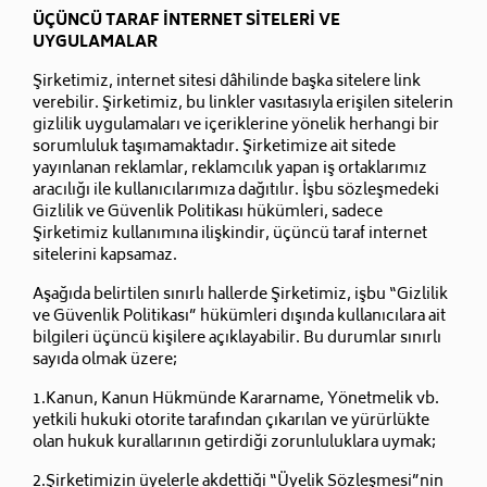
ÜÇÜNCÜ TARAF İNTERNET SİTELERİ VE
UYGULAMALAR
Şirketimiz, internet sitesi dâhilinde başka sitelere link
verebilir. Şirketimiz, bu linkler vasıtasıyla erişilen sitelerin
gizlilik uygulamaları ve içeriklerine yönelik herhangi bir
sorumluluk taşımamaktadır. Şirketimize ait sitede
yayınlanan reklamlar, reklamcılık yapan iş ortaklarımız
aracılığı ile kullanıcılarımıza dağıtılır. İşbu sözleşmedeki
Gizlilik ve Güvenlik Politikası hükümleri, sadece
Şirketimiz kullanımına ilişkindir, üçüncü taraf internet
sitelerini kapsamaz.
Aşağıda belirtilen sınırlı hallerde Şirketimiz, işbu “Gizlilik
ve Güvenlik Politikası” hükümleri dışında kullanıcılara ait
bilgileri üçüncü kişilere açıklayabilir. Bu durumlar sınırlı
sayıda olmak üzere;
1.Kanun, Kanun Hükmünde Kararname, Yönetmelik vb.
yetkili hukuki otorite tarafından çıkarılan ve yürürlükte
olan hukuk kurallarının getirdiği zorunluluklara uymak;
2.Şirketimizin üyelerle akdettiği “Üyelik Sözleşmesi”nin