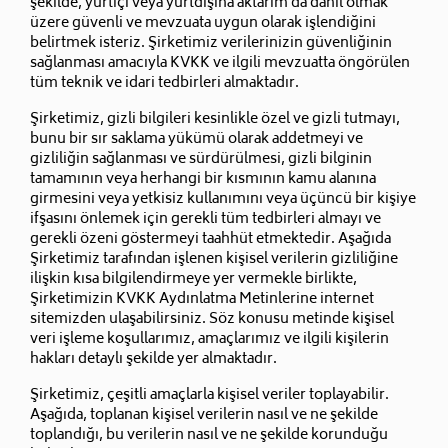
şekilde, yurtiçi veya yurtdışına aktarım da dâhil olmak
üzere güvenli ve mevzuata uygun olarak işlendiğini
belirtmek isteriz. Şirketimiz verilerinizin güvenliğinin
sağlanması amacıyla KVKK ve ilgili mevzuatta öngörülen
tüm teknik ve idari tedbirleri almaktadır.
Şirketimiz, gizli bilgileri kesinlikle özel ve gizli tutmayı,
bunu bir sır saklama yükümü olarak addetmeyi ve
gizliliğin sağlanması ve sürdürülmesi, gizli bilginin
tamamının veya herhangi bir kısmının kamu alanına
girmesini veya yetkisiz kullanımını veya üçüncü bir kişiye
ifşasını önlemek için gerekli tüm tedbirleri almayı ve
gerekli özeni göstermeyi taahhüt etmektedir. Aşağıda
Şirketimiz tarafından işlenen kişisel verilerin gizliliğine
ilişkin kısa bilgilendirmeye yer vermekle birlikte,
Şirketimizin KVKK Aydınlatma Metinlerine internet
sitemizden ulaşabilirsiniz. Söz konusu metinde kişisel
veri işleme koşullarımız, amaçlarımız ve ilgili kişilerin
hakları detaylı şekilde yer almaktadır.
Şirketimiz, çeşitli amaçlarla kişisel veriler toplayabilir.
Aşağıda, toplanan kişisel verilerin nasıl ve ne şekilde
toplandığı, bu verilerin nasıl ve ne şekilde korunduğu