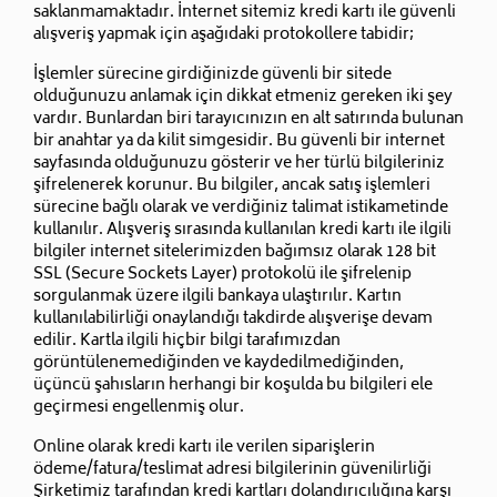
saklanmamaktadır. İnternet sitemiz kredi kartı ile güvenli
alışveriş yapmak için aşağıdaki protokollere tabidir;
İşlemler sürecine girdiğinizde güvenli bir sitede
olduğunuzu anlamak için dikkat etmeniz gereken iki şey
vardır. Bunlardan biri tarayıcınızın en alt satırında bulunan
bir anahtar ya da kilit simgesidir. Bu güvenli bir internet
sayfasında olduğunuzu gösterir ve her türlü bilgileriniz
şifrelenerek korunur. Bu bilgiler, ancak satış işlemleri
sürecine bağlı olarak ve verdiğiniz talimat istikametinde
kullanılır. Alışveriş sırasında kullanılan kredi kartı ile ilgili
bilgiler internet sitelerimizden bağımsız olarak 128 bit
SSL (Secure Sockets Layer) protokolü ile şifrelenip
sorgulanmak üzere ilgili bankaya ulaştırılır. Kartın
kullanılabilirliği onaylandığı takdirde alışverişe devam
edilir. Kartla ilgili hiçbir bilgi tarafımızdan
görüntülenemediğinden ve kaydedilmediğinden,
üçüncü şahısların herhangi bir koşulda bu bilgileri ele
geçirmesi engellenmiş olur.
Online olarak kredi kartı ile verilen siparişlerin
ödeme/fatura/teslimat adresi bilgilerinin güvenilirliği
Şirketimiz tarafından kredi kartları dolandırıcılığına karşı