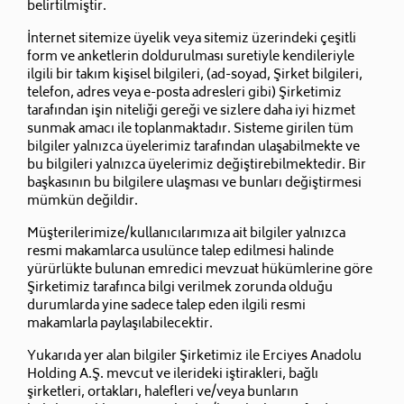
belirtilmiştir.
İnternet sitemize üyelik veya sitemiz üzerindeki çeşitli
form ve anketlerin doldurulması suretiyle kendileriyle
ilgili bir takım kişisel bilgileri, (ad-soyad, Şirket bilgileri,
telefon, adres veya e-posta adresleri gibi) Şirketimiz
tarafından işin niteliği gereği ve sizlere daha iyi hizmet
sunmak amacı ile toplanmaktadır. Sisteme girilen tüm
bilgiler yalnızca üyelerimiz tarafından ulaşabilmekte ve
bu bilgileri yalnızca üyelerimiz değiştirebilmektedir. Bir
başkasının bu bilgilere ulaşması ve bunları değiştirmesi
mümkün değildir.
Müşterilerimize/kullanıcılarımıza ait bilgiler yalnızca
resmi makamlarca usulünce talep edilmesi halinde
yürürlükte bulunan emredici mevzuat hükümlerine göre
Şirketimiz tarafınca bilgi verilmek zorunda olduğu
durumlarda yine sadece talep eden ilgili resmi
makamlarla paylaşılabilecektir.
Yukarıda yer alan bilgiler Şirketimiz ile Erciyes Anadolu
Holding A.Ş. mevcut ve ilerideki iştirakleri, bağlı
şirketleri, ortakları, halefleri ve/veya bunların