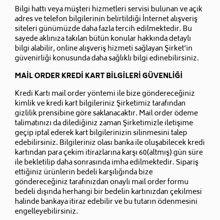
Bilgi hattı veya müşteri hizmetleri servisi bulunan ve açık
adres ve telefon bilgilerinin belirtildiği İnternet alışveriş
siteleri günümüzde daha fazla tercih edilmektedir. Bu
sayede aklınıza takılan bütün konular hakkında detaylı
bilgi alabilir, online alışveriş hizmeti sağlayan Şirket’in
güvenirliği konusunda daha sağlıklı bilgi edinebilirsiniz.
MAİL ORDER KREDİ KART BİLGİLERİ GÜVENLİĞİ
Kredi Kartı mail order yöntemi ile bize göndereceğiniz
kimlik ve kredi kart bilgileriniz Şirketimiz tarafından
gizlilik prensibine göre saklanacaktır. Mail order ödeme
talimatınızı da dilediğiniz zaman Şirketimizle iletişime
geçip iptal ederek kart bilgilerinizin silinmesini talep
edebilirsiniz. Bilgileriniz olası banka ile oluşabilecek kredi
kartından para çekim itirazlarına karşı 60(altmış) gün süre
ile bekletilip daha sonrasında imha edilmektedir. Sipariş
ettiğiniz ürünlerin bedeli karşılığında bize
göndereceğiniz tarafınızdan onaylı mail order formu
bedeli dışında herhangi bir bedelin kartınızdan çekilmesi
halinde bankaya itiraz edebilir ve bu tutarın ödenmesini
engelleyebilirsiniz.