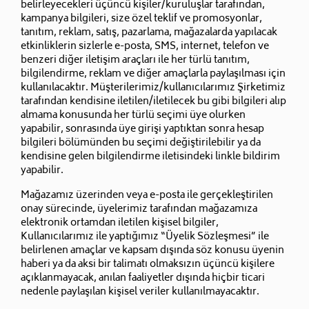
belirleyecekleri üçüncü kişiler/kuruluşlar tarafından,
kampanya bilgileri, size özel teklif ve promosyonlar,
tanıtım, reklam, satış, pazarlama, mağazalarda yapılacak
etkinliklerin sizlerle e-posta, SMS, internet, telefon ve
benzeri diğer iletişim araçları ile her türlü tanıtım,
bilgilendirme, reklam ve diğer amaçlarla paylaşılması için
kullanılacaktır. Müşterilerimiz/kullanıcılarımız Şirketimiz
tarafından kendisine iletilen/iletilecek bu gibi bilgileri alıp
almama konusunda her türlü seçimi üye olurken
yapabilir, sonrasında üye girişi yaptıktan sonra hesap
bilgileri bölümünden bu seçimi değiştirilebilir ya da
kendisine gelen bilgilendirme iletisindeki linkle bildirim
yapabilir.
Mağazamız üzerinden veya e-posta ile gerçekleştirilen
onay sürecinde, üyelerimiz tarafından mağazamıza
elektronik ortamdan iletilen kişisel bilgiler,
Kullanıcılarımız ile yaptığımız “Üyelik Sözleşmesi” ile
belirlenen amaçlar ve kapsam dışında söz konusu üyenin
haberi ya da aksi bir talimatı olmaksızın üçüncü kişilere
açıklanmayacak, anılan faaliyetler dışında hiçbir ticari
nedenle paylaşılan kişisel veriler kullanılmayacaktır.