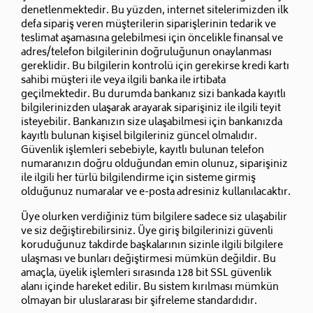
denetlenmektedir. Bu yüzden, internet sitelerimizden ilk
defa sipariş veren müşterilerin siparişlerinin tedarik ve
teslimat aşamasına gelebilmesi için öncelikle finansal ve
adres/telefon bilgilerinin doğruluğunun onaylanması
gereklidir. Bu bilgilerin kontrolü için gerekirse kredi kartı
sahibi müşteri ile veya ilgili banka ile irtibata
geçilmektedir. Bu durumda bankanız sizi bankada kayıtlı
bilgilerinizden ulaşarak arayarak siparişiniz ile ilgili teyit
isteyebilir. Bankanızın size ulaşabilmesi için bankanızda
kayıtlı bulunan kişisel bilgileriniz güncel olmalıdır.
Güvenlik işlemleri sebebiyle, kayıtlı bulunan telefon
numaranızın doğru olduğundan emin olunuz, siparişiniz
ile ilgili her türlü bilgilendirme için sisteme girmiş
olduğunuz numaralar ve e-posta adresiniz kullanılacaktır.
Üye olurken verdiğiniz tüm bilgilere sadece siz ulaşabilir
ve siz değiştirebilirsiniz. Üye giriş bilgilerinizi güvenli
koruduğunuz takdirde başkalarının sizinle ilgili bilgilere
ulaşması ve bunları değiştirmesi mümkün değildir. Bu
amaçla, üyelik işlemleri sırasında 128 bit SSL güvenlik
alanı içinde hareket edilir. Bu sistem kırılması mümkün
olmayan bir uluslararası bir şifreleme standardıdır.