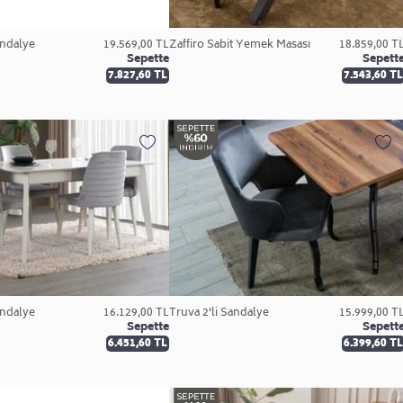
andalye
19.569,00 TL
Zaffiro Sabit Yemek Masası
18.859,00 T
Sepette
Sepett
7.827,60 TL
7.543,60 TL
andalye
16.129,00 TL
Truva 2'li Sandalye
15.999,00 T
Sepette
Sepett
6.451,60 TL
6.399,60 TL