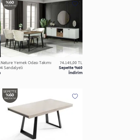
L
Nature Yemek Odası Takımı
74.145,00 TL
0
4 Sandalyeli
Sepette %60
m
İndirim