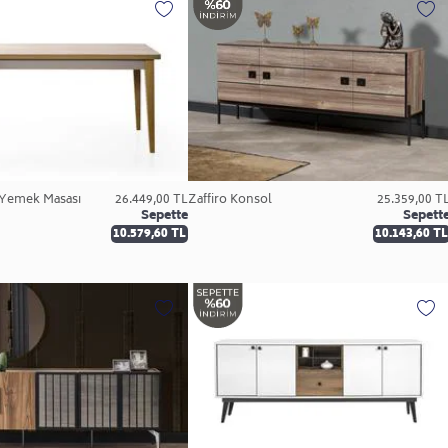
r Yemek Masası
26.449,00 TL
Zaffiro Konsol
25.359,00 T
Sepette
Sepett
10.579,60 TL
10.143,60 TL