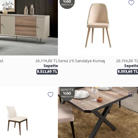
ol
20.779,00 TL
Serez 2'li Sandalye Kumaş
20.759,00 T
Sepette
Sepett
8.311,60 TL
8.303,60 TL