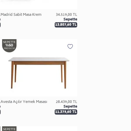
L
Madrid Sabit Masa Krem
34.519,00 TL
e
Sepette
13.807,60 TL
L
Avesta Açılır Yemek Masası
28.439,00 TL
e
Sepette
11.375,60 TL