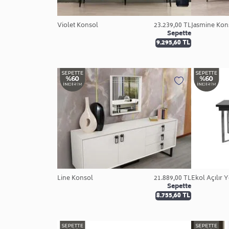
Violet Konsol
23.239,00 TL
Jasmine Kon
Sepette
9.295,60 TL
Line Konsol
21.889,00 TL
Ekol Açılır 
Sepette
8.755,60 TL