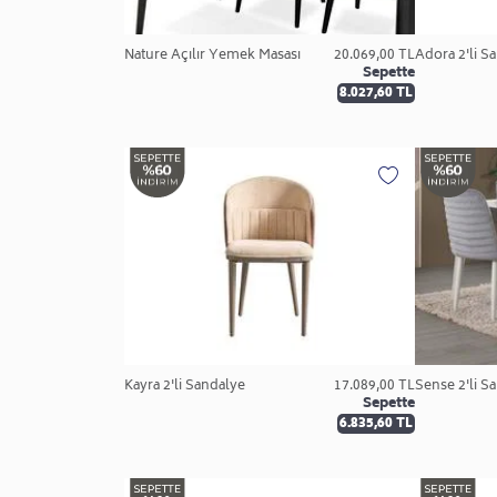
Nature Açılır Yemek Masası
20.069,00 TL
Adora 2'li S
Sepette
8.027,60 TL
Kayra 2'li Sandalye
17.089,00 TL
Sense 2'li S
Sepette
6.835,60 TL