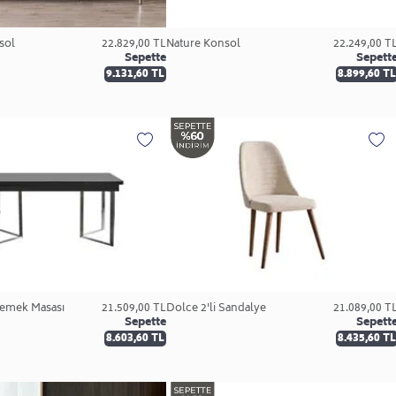
sol
22.829,00 TL
Nature Konsol
22.249,00 T
Sepette
Sepett
9.131,60 TL
8.899,60 TL
Yemek Masası
21.509,00 TL
Dolce 2'li Sandalye
21.089,00 T
Sepette
Sepett
8.603,60 TL
8.435,60 TL