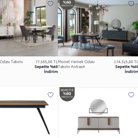
Odası Takımı
77.505,00 TL
Monet Yemek Odası
174.325,00 T
Sepette %60
Takımı Antrasit
Sepette %6
İndirim
İndiri