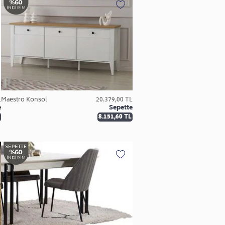
L
Maestro Konsol
20.379,00 TL
e
Sepette
8.151,60 TL