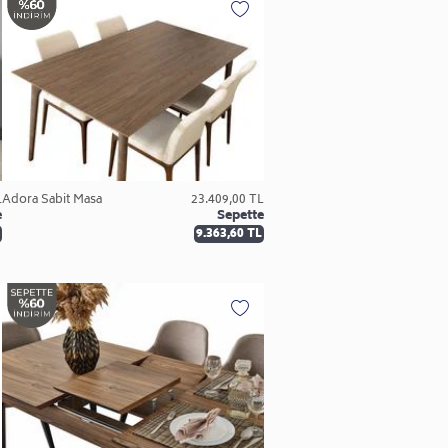
L
Adora Sabit Masa
23.409,00 TL
e
Sepette
9.363,60 TL