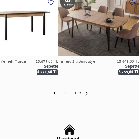
r Yemek Masası
15.679,00 TL
Himera 2'li Sandalye
15.649,00 T
Sepette
Sepett
6.271,60 TL
6.259,60 TL
1
2
İleri