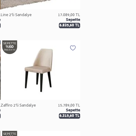
L
Line 2'li Sandalye
17.089,00 TL
e
Sepette
6.835,60 TL
L
Zaffiro 2'li Sandalye
15.789,00 TL
e
Sepette
6.315,60 TL