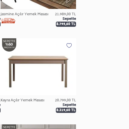
L
Jasmine Açılır Yemek Masası
21.989,00 TL
e
Sepette
8.795,60 TL
L
Kayra Açılır Yemek Masası
20.799,00 TL
e
Sepette
8.319,60 TL