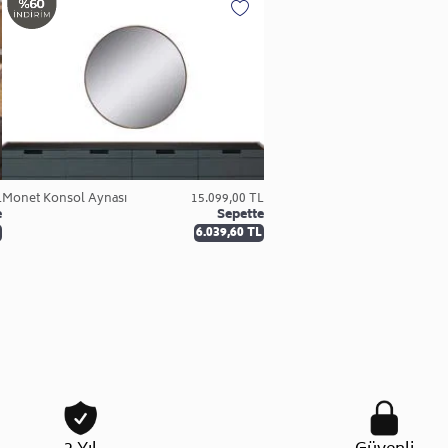
L
Monet Konsol Aynası
15.099,00 TL
e
Sepette
6.039,60 TL