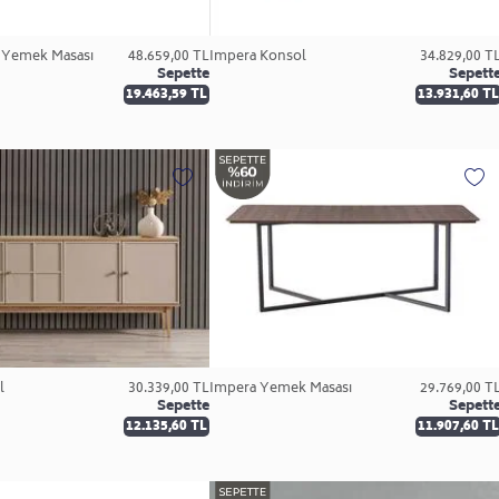
r Yemek Masası
48.659,00 TL
İmpera Konsol
34.829,00 T
Sepette
Sepett
19.463,59 TL
13.931,60 TL
l
30.339,00 TL
İmpera Yemek Masası
29.769,00 T
Sepette
Sepett
12.135,60 TL
11.907,60 TL