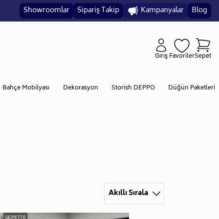
Showroomlar
Sipariş Takip
Kampanyalar
Blog
Giriş
Favoriler
Sepet
Bahçe Mobilyası
Dekorasyon
Storish DEPPO
Düğün Paketleri
Akıllı Sırala