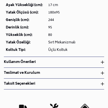
Ayak Yüksekliği (cm):
17 cm
Yatak Ölçüsü (cm):
180x95
Genişlik (cm):
244
Derinlik (cm):
95
Yükseklik (cm):
80
Yatak Özelliği:
Sırt Mekanizmalı
Koltuk Tipi:
Üçlü Koltuk
Kullanım Önerileri
Nemli bez ile siliniz.
Teslimat ve Kurulum
Teslimat ve Kurulum
Taksit Seçenekleri
• Siparişlerinizi aldıktan sonra en kısa sürede işleme
alarak, ürünlerinizi size ulaştırmak için elimizden
geleni yapıyoruz.
•
Kargo süreçlerimizi güçlü lojistik ağımızla