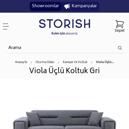
Showroomlar
Kampanyalar
Sepet
Anasayfa
Oturma Odası
Kanepe Ve Koltuk
Viola Üçlü...
Viola Üçlü Koltuk Gri