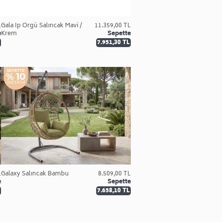
L
Gala İp Örgü Salıncak Mavi /
11.359,00 TL
e
Krem
Sepette
7.951,30 TL
L
Galaxy Salıncak Bambu
8.509,00 TL
e
Sepette
7.658,10 TL