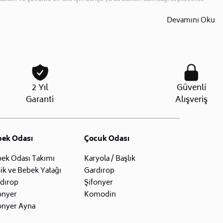
Devamını Oku
2 Yıl
Güvenli
Garanti
Alışveriş
bek Odası
Çocuk Odası
ek Odası Takımı
Karyola / Başlık
ik ve Bebek Yatağı
Gardırop
dırop
Şifonyer
onyer
Komodin
onyer Ayna