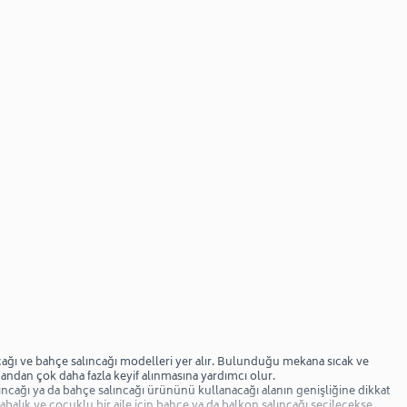
lıncağı ve bahçe salıncağı modelleri yer alır. Bulunduğu mekana sıcak ve
mandan çok daha fazla keyif alınmasına yardımcı olur.
lıncağı ya da bahçe salıncağı ürününü kullanacağı alanın genişliğine dikkat
alabalık ve çocuklu bir aile için bahçe ya da balkon salıncağı seçilecekse