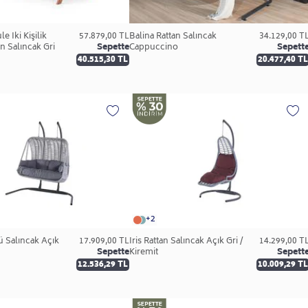
le İki Kişilik
57.879,00 TL
Balina Rattan Salıncak
34.129,00 T
 Salıncak Gri
Sepette
Cappuccino
Sepett
40.515,30 TL
20.477,40 TL
+2
ü Salıncak Açık
17.909,00 TL
İris Rattan Salıncak Açık Gri /
14.299,00 T
Sepette
Kiremit
Sepett
12.536,29 TL
10.009,29 TL