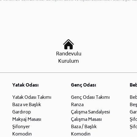
Randevulu
Kurulum
Yatak Odası
Genç Odası
Be
Yatak Odası Takımı
Genç Odası Takımı
Beb
Baza ve Başlık
Ranza
Beş
Gardırop
Çalışma Sandalyesi
Gar
Makyaj Masası
Çalışma Masası
Şif
Şifonyer
Baza / Başlık
Şif
Komodin
Komodin