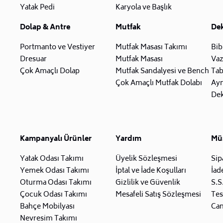
Yatak Pedi
Karyola ve Başlık
Dolap & Antre
Mutfak
De
Portmanto ve Vestiyer
Mutfak Masası Takımı
Bib
Dresuar
Mutfak Masası
Va
Çok Amaçlı Dolap
Mutfak Sandalyesi ve Bench
Tab
Çok Amaçlı Mutfak Dolabı
Ay
Dek
Kampanyalı Ürünler
Yardım
Müş
Yatak Odası Takımı
Üyelik Sözleşmesi
Sip
Yemek Odası Takımı
İptal ve İade Koşulları
İad
Oturma Odası Takımı
Gizlilik ve Güvenlik
S.S
Çocuk Odası Takımı
Mesafeli Satış Sözleşmesi
Tes
Bahçe Mobilyası
Can
Nevresim Takımı