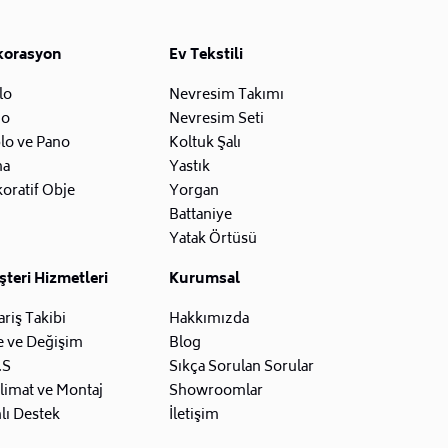
korasyon
Ev Tekstili
lo
Nevresim Takımı
zo
Nevresim Seti
lo ve Pano
Koltuk Şalı
na
Yastık
oratif Obje
Yorgan
Battaniye
Yatak Örtüsü
teri Hizmetleri
Kurumsal
ariş Takibi
Hakkımızda
e ve Değişim
Blog
.S
Sıkça Sorulan Sorular
limat ve Montaj
Showroomlar
lı Destek
İletişim