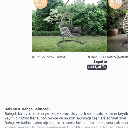
Kule Salıncak Beyaz
8.049,00 TL
Retro (Ratta
Sepette
7.244,10 TL
Balkon & Bahçe Salıncağı
Bahçeli bir evi olanların ya da balkonunda yeterli alanı bulunanların keyif
keyifli bir atmosfer sunan bahçe ve balkon salıncağı çeşitleri, sohbet sır
Bahçe ve balkon salıncağı seçimi sırasında kullanıcıların karşısına çok sa
etmesi gerekir. Dolayısıyla salıncağın büyüklüğüne de bu doğrultuda karar ver