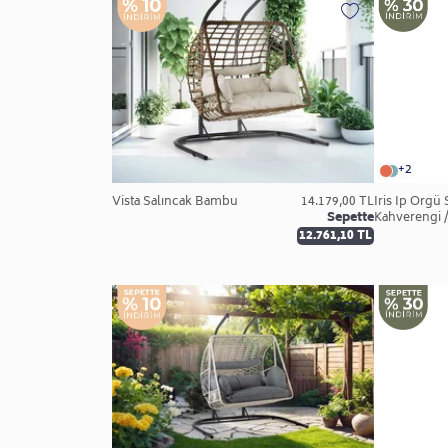
+2
Vista Salıncak Bambu
14.179,00 TL
İris İp Örgü 
Sepette
Kahverengi /
12.761,10 TL