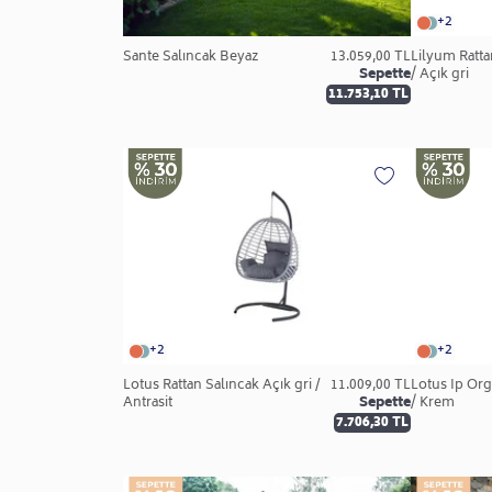
+2
Sante Salıncak Beyaz
13.059,00 TL
Lilyum Ratta
Sepette
/ Açık gri
11.753,10 TL
+2
+2
Lotus Rattan Salıncak Açık gri /
11.009,00 TL
Lotus İp Örg
Antrasit
Sepette
/ Krem
7.706,30 TL