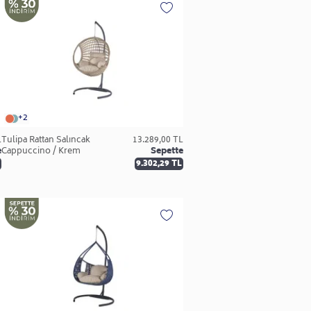
+2
L
Tulipa Rattan Salıncak
13.289,00 TL
e
Cappuccino / Krem
Sepette
9.302,29 TL