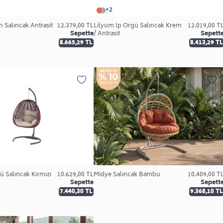
+2
n Salıncak Antrasit
12.379,00 TL
Lilyum İp Örgü Salıncak Krem
12.019,00 T
Sepette
/ Antrasit
Sepett
8.665,29 TL
8.413,29 TL
ü Salıncak Kırmızı
10.629,00 TL
Midye Salıncak Bambu
10.409,00 T
Sepette
Sepett
7.440,30 TL
9.368,10 TL