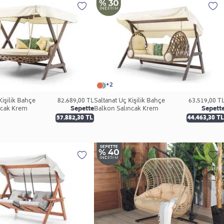
+2
Kişilik Bahçe
82.689,00 TL
Saltanat Üç Kişilik Bahçe
63.519,00 T
ncak Krem
Sepette
Balkon Salıncak Krem
Sepett
57.882,30 TL
44.463,30 TL