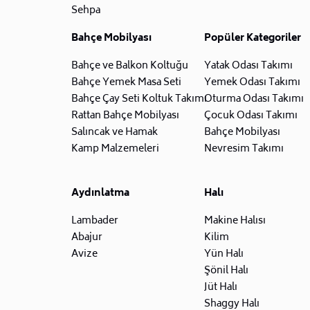
Sehpa
Bahçe Mobilyası
Popüler Kategoriler
Bahçe ve Balkon Koltuğu
Yatak Odası Takımı
Bahçe Yemek Masa Seti
Yemek Odası Takımı
Bahçe Çay Seti Koltuk Takımı
Oturma Odası Takımı
Rattan Bahçe Mobilyası
Çocuk Odası Takımı
Salıncak ve Hamak
Bahçe Mobilyası
Kamp Malzemeleri
Nevresim Takımı
Aydınlatma
Halı
Lambader
Makine Halısı
Abajur
Kilim
Avize
Yün Halı
Şönil Halı
Jüt Halı
Shaggy Halı