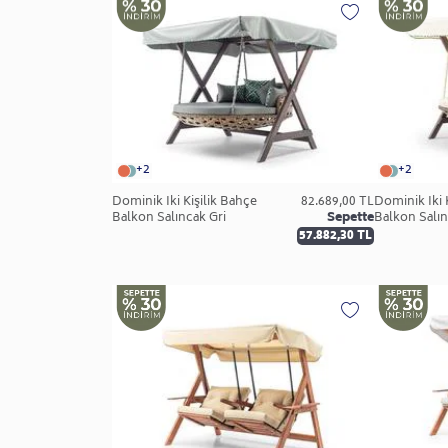
+2
+2
Dominik İki Kişilik Bahçe
82.689,00 TL
Dominik İki 
Balkon Salıncak Gri
Sepette
Balkon Salı
57.882,30 TL