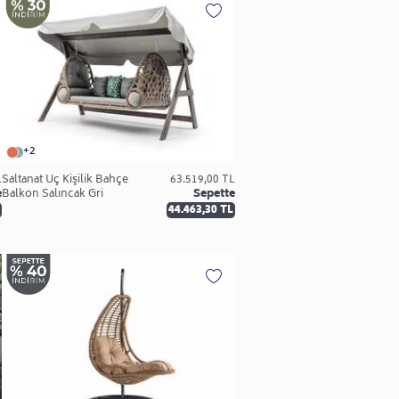
+2
L
Saltanat Üç Kişilik Bahçe
63.519,00 TL
e
Balkon Salıncak Gri
Sepette
44.463,30 TL