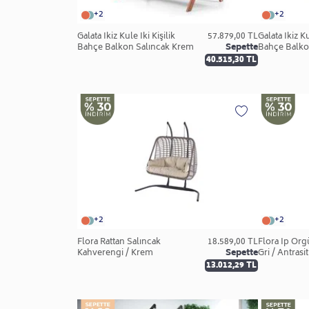
+2
+2
Galata İkiz Kule İki Kişilik
57.879,00 TL
Galata İkiz Ku
Bahçe Balkon Salıncak Krem
Sepette
Bahçe Balkon
40.515,30 TL
+2
+2
Flora Rattan Salıncak
18.589,00 TL
Flora İp Örg
Kahverengi / Krem
Sepette
Gri / Antrasit
13.012,29 TL