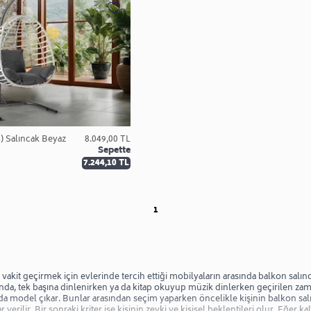
n) Salıncak Beyaz
8.049,00 TL
Sepette
7.244,10 TL
1
li vakit geçirmek için evlerinde tercih ettiği mobilyaların arasında balkon sa
asında, tek başına dinlenirken ya da kitap okuyup müzik dinlerken geçirilen za
yıda model çıkar. Bunlar arasından seçim yaparken öncelikle kişinin balkon sa
ilir. Bir sonraki kriter ise kişinin zevki ve kişisel beklentileri olur. Eğer k