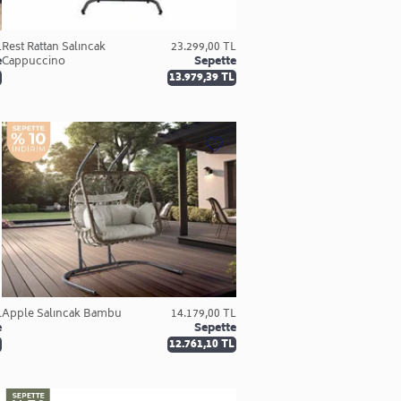
L
Rest Rattan Salıncak
23.299,00 TL
e
Cappuccino
Sepette
13.979,39 TL
L
Apple Salıncak Bambu
14.179,00 TL
e
Sepette
12.761,10 TL