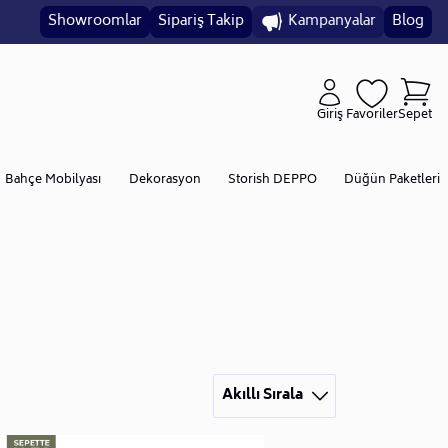
Showroomlar
Sipariş Takip
Kampanyalar
Blog
Giriş
Favoriler
Sepet
Bahçe Mobilyası
Dekorasyon
Storish DEPPO
Düğün Paketleri
Akıllı Sırala