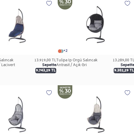
+2
Salıncak
13.919,00 TL
Tulipa İp Örgü Salıncak
13.289,00 T
 Lacivert
Sepette
Antrasit / Açık Gri
Sepett
9.743,29 TL
9.302,29 TL