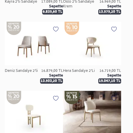
Kayra 2'li Sandalye
17.089,00 TL
Oslo 2'li Sandalye
16.969,00 TL
Sepette
Krem
Sepette
6.835,60 TL
13.575,20 TL
Deniz Sandalye 2'li
16.879,00 TL
Hera Sandalye 2'Li
16.719,00 TL
Sepette
Sepette
13.503,20 TL
15.047,10 TL