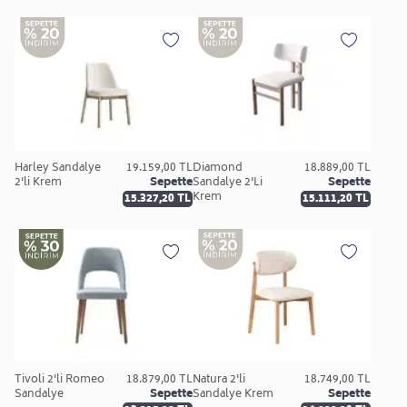
Harley Sandalye
19.159,00 TL
Diamond
18.889,00 TL
2'li Krem
Sepette
Sandalye 2'Li
Sepette
Krem
15.327,20 TL
15.111,20 TL
Tivoli 2'li Romeo
18.879,00 TL
Natura 2'li
18.749,00 TL
Sandalye
Sepette
Sandalye Krem
Sepette