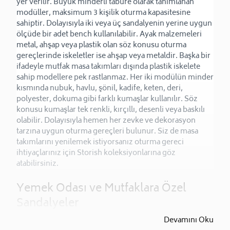
yer verilir. Büyük minderli tabure olarak tanımlanan 
modüller, maksimum 3 kişilik oturma kapasitesine 
sahiptir. Dolayısıyla iki veya üç sandalyenin yerine uygun 
ölçüde bir adet bench kullanılabilir. Ayak malzemeleri 
metal, ahşap veya plastik olan söz konusu oturma 
gereçlerinde iskeletler ise ahşap veya metaldir. Başka bir 
ifadeyle mutfak masa takımları dışında plastik iskelete 
sahip modellere pek rastlanmaz. Her iki modülün minder 
kısmında nubuk, havlu, şönil, kadife, keten, deri, 
polyester, dokuma gibi farklı kumaşlar kullanılır. Söz 
konusu kumaşlar tek renkli, kırçıllı, desenli veya baskılı 
olabilir. Dolayısıyla hemen her zevke ve dekorasyon 
tarzına uygun oturma gereçleri bulunur. Siz de masa 
takımlarını yenilemek istiyorsanız oturma gereci 
ihtiyaçlarınız için Storish koleksiyonlarına göz 
atabilirsiniz.
Yemek Odası ve Mutfaklara Özel 
Sandalyeler
Devamını Oku