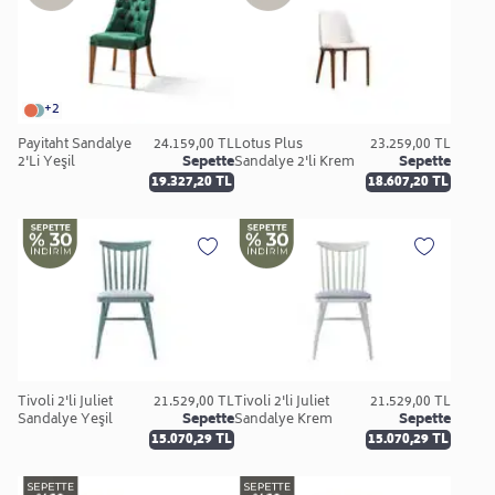
+2
Payitaht Sandalye
24.159,00 TL
Lotus Plus
23.259,00 TL
2'Li Yeşil
Sepette
Sandalye 2'li Krem
Sepette
19.327,20 TL
18.607,20 TL
Tivoli 2'li Juliet
21.529,00 TL
Tivoli 2'li Juliet
21.529,00 TL
Sandalye Yeşil
Sepette
Sandalye Krem
Sepette
15.070,29 TL
15.070,29 TL