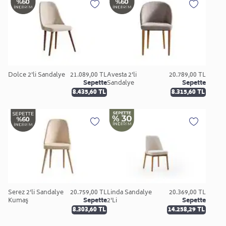
Dolce 2'li Sandalye
21.089,00 TL
Avesta 2'li
20.789,00 TL
Sepette
Sandalye
Sepette
8.435,60 TL
8.315,60 TL
Serez 2'li Sandalye
20.759,00 TL
Linda Sandalye
20.369,00 TL
Kumaş
Sepette
2'Li
Sepette
8.303,60 TL
14.258,29 TL