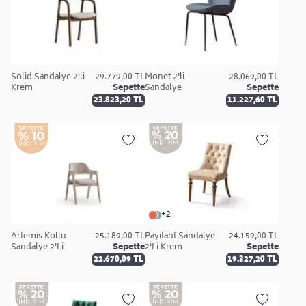
Solid Sandalye 2'li
29.779,00 TL
Monet 2'li
28.069,00 TL
Krem
Sepette
Sandalye
Sepette
23.823,20 TL
11.227,60 TL
+2
Artemis Kollu
25.189,00 TL
Payitaht Sandalye
24.159,00 TL
Sandalye 2'Li
Sepette
2'Li Krem
Sepette
22.670,09 TL
19.327,20 TL