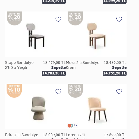
13.215,29 TL
14.999,20 TL
Slope Sandalye
18.479,00 TL
Moss 2'li Sandalye
18.439,00 TL
2'li Su Yeşili
Sepette
Krem
Sepette
14.783,20 TL
14.751,20 TL
+2
Edra 2'Li Sandalye
18.009,00 TL
Lorena 2'li
17.899,00 TL