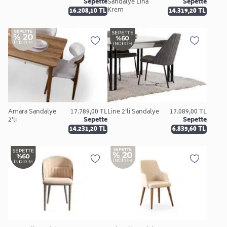
Sepette
Sandalye Lina
Sepette
Krem
16.208,10 TL
14.319,20 TL
Amara Sandalye
17.789,00 TL
Line 2'li Sandalye
17.089,00 TL
2'li
Sepette
Sepette
14.231,20 TL
6.835,60 TL