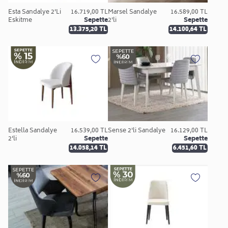
Esta Sandalye 2'Li
16.719,00 TL
Marsel Sandalye
16.589,00 TL
Eskitme
Sepette
2'li
Sepette
13.375,20 TL
14.100,64 TL
Estella Sandalye
16.539,00 TL
Sense 2'li Sandalye
16.129,00 TL
2'li
Sepette
Sepette
14.058,14 TL
6.451,60 TL