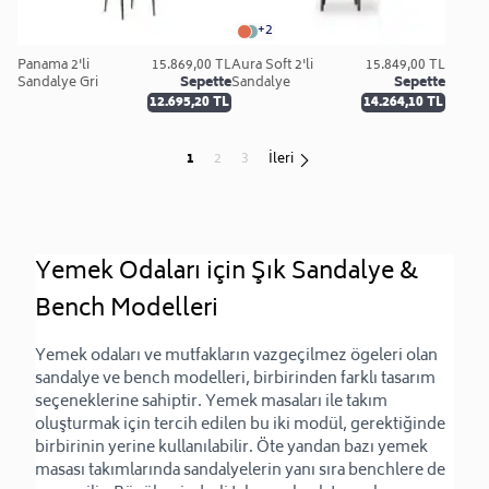
+2
Panama 2'li
15.869,00 TL
Aura Soft 2'li
15.849,00 TL
Sandalye Gri
Sepette
Sandalye
Sepette
12.695,20 TL
14.264,10 TL
1
2
3
İleri
Yemek Odaları için Şık Sandalye & 
Bench Modelleri
Yemek odaları ve mutfakların vazgeçilmez ögeleri olan 
sandalye ve bench modelleri, birbirinden farklı tasarım 
seçeneklerine sahiptir. Yemek masaları ile takım 
oluşturmak için tercih edilen bu iki modül, gerektiğinde 
birbirinin yerine kullanılabilir. Öte yandan bazı yemek 
masası takımlarında sandalyelerin yanı sıra benchlere de 