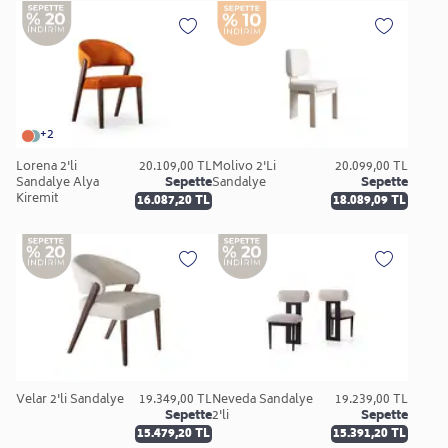
+2
Lorena 2'li
20.109,00 TL
Molivo 2'Li
20.099,00 TL
Sandalye Alya
Sepette
Sandalye
Sepette
Kiremit
16.087,20 TL
18.089,09 TL
Velar 2'li Sandalye
19.349,00 TL
Neveda Sandalye
19.239,00 TL
Sepette
2'li
Sepette
15.479,20 TL
15.391,20 TL