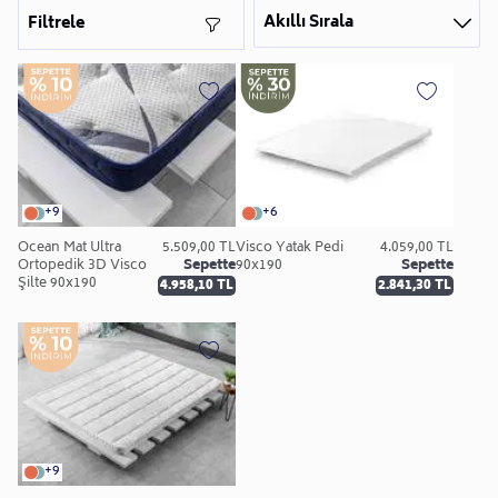
Akıllı Sırala
Filtrele
+9
+6
Ocean Mat Ultra
5.509,00 TL
Visco Yatak Pedi
4.059,00 TL
Ortopedik 3D Visco
Sepette
90x190
Sepette
Şilte 90x190
4.958,10 TL
2.841,30 TL
+9