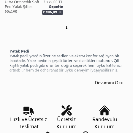
Ultra Ortapedık Soft
3.229,00 TL
Ped Yatak Şiltesi
Sepette
90x190
2.906,09 TL
1
Yatak Pedi
Yatak pedi, yatağın üzerine serilen ve ekstra konfor sağlayan bir
tabakadır. Yatak pedinin çeşitli türleri ve özellikleri bulunur. Çift
kişilik yatak pedi gibi ürünleri doğru seçerek hem uyku kalitenizi
artırabilir hem de daha rahat bir uyku deneyimi yaşayabilirsiniz.
Devamını Oku
Hızlı ve Ücretsiz
Ücretsiz
Randevulu
Teslimat
Kurulum
Kurulum