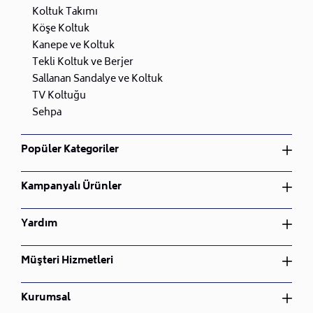
Koltuk Takımı
Köşe Koltuk
Kanepe ve Koltuk
Tekli Koltuk ve Berjer
Sallanan Sandalye ve Koltuk
TV Koltuğu
Sehpa
Popüler Kategoriler
Yatak Odası Takımı
Kampanyalı Ürünler
Yemek Odası Takımı
Oturma Odası Takımı
Yatak Odası Takımı
Yardım
Çocuk Odası Takımı
Yemek Odası Takımı
Bahçe Mobilyası
Oturma Odası Takımı
Üyelik Sözleşmesi
Müşteri Hizmetleri
Nevresim Takımı
Çocuk Odası Takımı
İptal ve İade Koşulları
Bahçe Mobilyası
Gizlilik ve Güvenlik
Sipariş Takibi
Kurumsal
Nevresim Takımı
Mesafeli Satış Sözleşmesi
İade ve Değişim