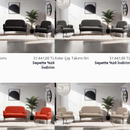
kımı
37.447,00 TL
Aster Çay Takımı Gri
37.447,00 T
Sepette %20
Sepette %20 İndiri
İndirim