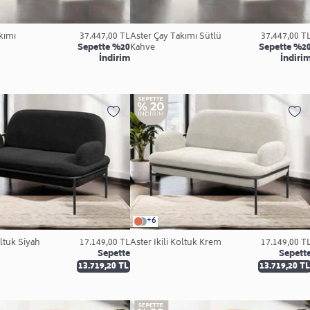
kımı
37.447,00 TL
Aster Çay Takımı Sütlü
37.447,00 T
Sepette %20
Kahve
Sepette %2
İndirim
İndiri
+6
oltuk Siyah
17.149,00 TL
Aster İkili Koltuk Krem
17.149,00 T
Sepette
Sepett
13.719,20 TL
13.719,20 TL