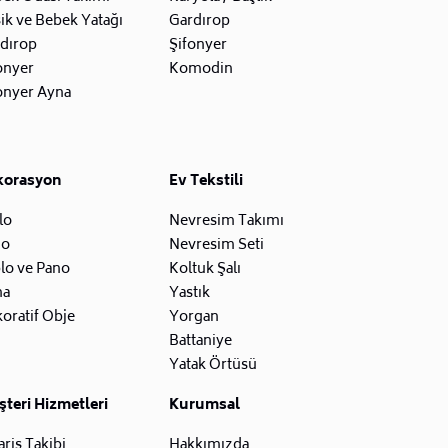
ik ve Bebek Yatağı
Gardırop
dırop
Şifonyer
onyer
Komodin
onyer Ayna
korasyon
Ev Tekstili
lo
Nevresim Takımı
zo
Nevresim Seti
lo ve Pano
Koltuk Şalı
na
Yastık
oratif Obje
Yorgan
Battaniye
Yatak Örtüsü
teri Hizmetleri
Kurumsal
ariş Takibi
Hakkımızda