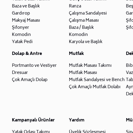
Baza ve Başlık
Ranza
Beş
Gardırop
Çalışma Sandalyesi
Gar
Makyaj Masası
Çalışma Masası
Şif
Şifonyer
Baza / Başlık
Şif
Komodin
Komodin
Yatak Pedi
Karyola ve Başlık
Dolap & Antre
Mutfak
De
Portmanto ve Vestiyer
Mutfak Masası Takımı
Bib
Dresuar
Mutfak Masası
Va
Çok Amaçlı Dolap
Mutfak Sandalyesi ve Bench
Tab
Çok Amaçlı Mutfak Dolabı
Ay
Dek
Kampanyalı Ürünler
Yardım
Müş
Yatak Odası Takımı
Üyelik Sözleşmesi
Sip