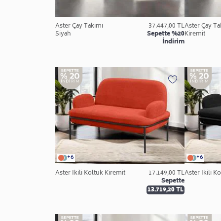
Aster Çay Takımı
37.447,00 TL
Aster Çay Ta
Siyah
Sepette %20
Kiremit
İndirim
+6
+6
Aster İkili Koltuk Kiremit
17.149,00 TL
Aster İkili K
Sepette
13.719,20 TL