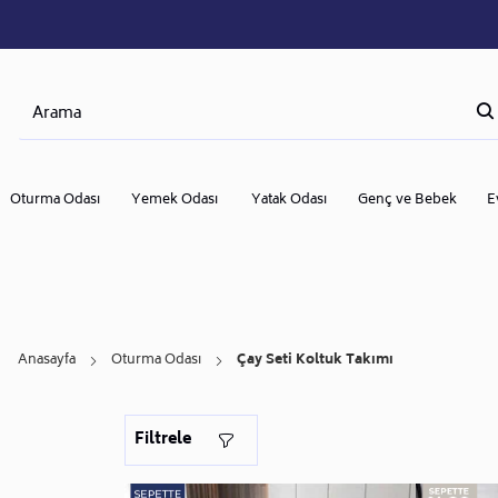
Oturma Odası
Yemek Odası
Yatak Odası
Genç ve Bebek
E
Anasayfa
Oturma Odası
Çay Seti Koltuk Takımı
Filtrele