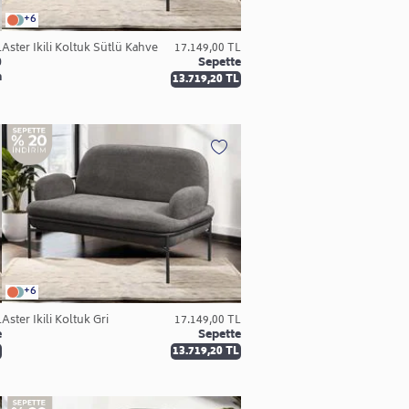
+6
L
Aster İkili Koltuk Sütlü Kahve
17.149,00 TL
0
Sepette
m
13.719,20 TL
+6
L
Aster İkili Koltuk Gri
17.149,00 TL
e
Sepette
13.719,20 TL