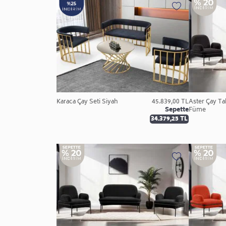
Karaca Çay Seti Siyah
45.839,00 TL
Aster Çay Ta
Sepette
Füme
34.379,25 TL