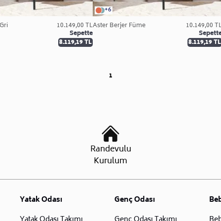
+6
Gri
10.149,00 TL
Aster Berjer Füme
10.149,00 T
Sepette
Sepett
8.119,19 TL
8.119,19 TL
1
Randevulu
Kurulum
Yatak Odası
Genç Odası
Be
Yatak Odası Takımı
Genç Odası Takımı
Beb