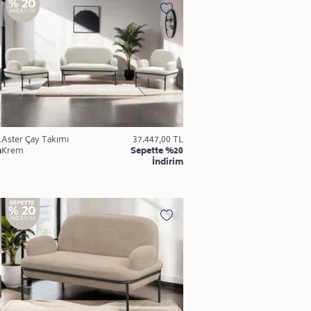
L
Aster Çay Takımı
37.447,00 TL
m
Krem
Sepette %20
İndirim