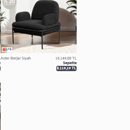
+6
L
Aster Berjer Siyah
10.149,00 TL
e
Sepette
8.119,19 TL