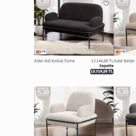
+6
+6
Aster İkili Koltuk Füme
17.149,00 TL
Aster Berjer
Sepette
13.719,20 TL