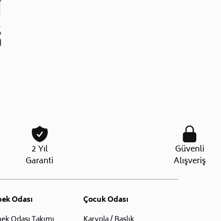
L
e
2 Yıl
Güvenli
Garanti
Alışveriş
bek Odası
Çocuk Odası
ek Odası Takımı
Karyola / Başlık