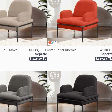
+6
 Sütlü Kahve
10.149,00 TL
Aster Berjer Kiremit
10.149,00 T
Sepette
Sepett
8.119,19 TL
8.119,19 TL