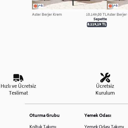
+6
+6
Aster Berjer Krem
10.149,00 TL
Aster Berjer 
Sepette
8.119,19 TL
Hızlı ve Ücretsiz
Ücretsiz
Teslimat
Kurulum
Oturma Grubu
Yemek Odası
Koltuk Takımı
Yemek Odası Takımı