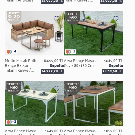
Takımı Antrasit /
Takımı Kahve /
14.927,20 TL
14.927,20 TL
Kahve Keten
Siyah Keten
+4
+2
Motto Masalı Puflu
18.659,00 TL
Arya Bahçe Masası
17.649,00 TL
Bahçe Balkon
Sepette
Ceviz 80x150 Cm
Sepette
Takımı Kahve /
14.927,20 TL
7.059,60 TL
Kahve Keten
+2
Arya Bahçe Masası
17.649,00 TL
Arya Bahçe Masası
17.059,00 TL