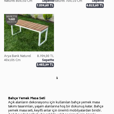
Naturel 80x150 Cm
Sepette
Naturel 70x110 Cm
Sepette
7.059,60 TL
6.823,60 TL
Arya Bank Naturel
8.709,00 TL
40x105 Cm
Sepette
3.483,59 TL
1
Bahçe Yemek Masa Seti
Açık alanların dekorasyonu için kullanılan bahçe yemek masa
takımı tasarımları, yaşam alanlarına hoş bir dokunuş katar. Bahçe
yemek masa seti, keyifli anlar için önemli mobilyalardan biridir.