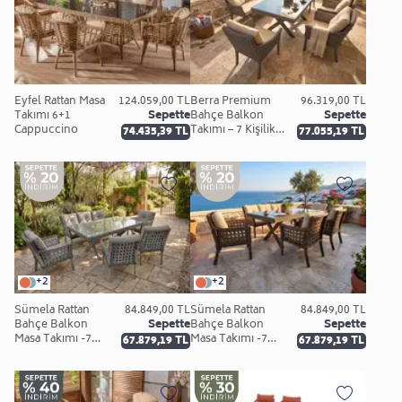
Eyfel Rattan Masa
124.059,00 TL
Berra Premium
96.319,00 TL
Takımı 6+1
Sepette
Bahçe Balkon
Sepette
Cappuccino
Takımı – 7 Kişilik
74.435,39 TL
77.055,19 TL
(Cappuccino)
+2
+2
Sümela Rattan
84.849,00 TL
Sümela Rattan
84.849,00 TL
Bahçe Balkon
Sepette
Bahçe Balkon
Sepette
Masa Takımı -7
Masa Takımı -7
67.879,19 TL
67.879,19 TL
Kişilik (Gri)
Kişilik (Kahve)