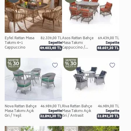
Eyfel Rattan Masa
82.339,00 TL
Asos Rattan Bahçe
69.439,00 TL
Takımı 4+1
Sepette
Masa Takımı
Sepette
Cappuccino
Cappuccino /
49.403,40 TL
48.607,30 TL
Kiremit
Nova Rattan Bahçe
46.989,00 TL
Riva Rattan Bahçe
46.989,00 TL
Masa Takımı Açık
Sepette
Masa Takımı Açık
Sepette
Gri / Yeşil
Gri / Antrasit
32.892,30 TL
32.892,30 TL