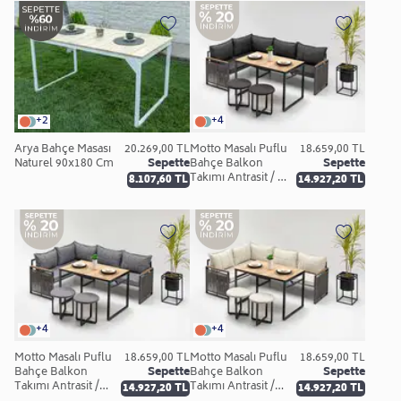
+2
+4
Arya Bahçe Masası
20.269,00 TL
Motto Masalı Puflu
18.659,00 TL
Naturel 90x180 Cm
Sepette
Bahçe Balkon
Sepette
Takımı Antrasit /
8.107,60 TL
14.927,20 TL
Siyah Keten
+4
+4
Motto Masalı Puflu
18.659,00 TL
Motto Masalı Puflu
18.659,00 TL
Bahçe Balkon
Sepette
Bahçe Balkon
Sepette
Takımı Antrasit /
Takımı Antrasit /
14.927,20 TL
14.927,20 TL