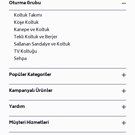
Oturma Grubu
Koltuk Takımı
Köşe Koltuk
Kanepe ve Koltuk
Tekli Koltuk ve Berjer
Sallanan Sandalye ve Koltuk
TV Koltuğu
Sehpa
Popüler Kategoriler
Yatak Odası Takımı
Kampanyalı Ürünler
Yemek Odası Takımı
Oturma Odası Takımı
Yatak Odası Takımı
Yardım
Çocuk Odası Takımı
Yemek Odası Takımı
Bahçe Mobilyası
Oturma Odası Takımı
Üyelik Sözleşmesi
Müşteri Hizmetleri
Nevresim Takımı
Çocuk Odası Takımı
İptal ve İade Koşulları
Bahçe Mobilyası
Gizlilik ve Güvenlik
Sipariş Takibi