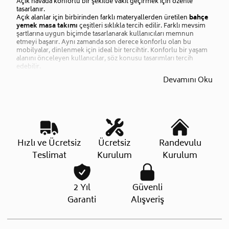
Açık havada konforlu bir şekilde vakit geçirmek için özenle
tasarlanır.
Açık alanlar için birbirinden farklı materyallerden üretilen
bahçe
yemek masa takımı
çeşitleri sıklıkla tercih edilir. Farklı mevsim
şartlarına uygun biçimde tasarlanarak kullanıcıları memnun
etmeyi başarır. Aynı zamanda son derece konforlu olan bu
mobilyalar, dinlenmek için ideal bir tercihtir. Konforlu bir yaşam
alanını önceleyen kullanıcılar, söz konusu tasarımları tercih
edebilir.
Devamını Oku
Hızlı ve Ücretsiz
Ücretsiz
Randevulu
Teslimat
Kurulum
Kurulum
2 Yıl
Güvenli
Garanti
Alışveriş