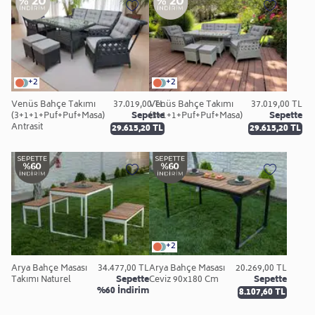
+2
+2
Venüs Bahçe Takımı
37.019,00 TL
Venüs Bahçe Takımı
37.019,00 TL
(3+1+1+Puf+Puf+Masa)
Sepette
(3+1+1+Puf+Puf+Masa)
Sepette
Antrasit
29.615,20 TL
29.615,20 TL
+2
Arya Bahçe Masası
34.477,00 TL
Arya Bahçe Masası
20.269,00 TL
Takımı Naturel
Sepette
Ceviz 90x180 Cm
Sepette
%60 İndirim
8.107,60 TL