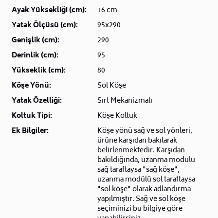
Ayak Yüksekliği (cm):
16 cm
Yatak Ölçüsü (cm):
95x290
Genişlik (cm):
290
Derinlik (cm):
95
Yükseklik (cm):
80
Köşe Yönü:
Sol Köşe
Yatak Özelliği:
Sırt Mekanizmalı
Koltuk Tipi:
Köşe Koltuk
Ek Bilgiler:
Köşe yönü sağ ve sol yönleri,
ürüne karşıdan bakılarak
belirlenmektedir. Karşıdan
bakıldığında, uzanma modülü
sağ taraftaysa "sağ köşe",
uzanma modülü sol taraftaysa
"sol köşe" olarak adlandırma
yapılmıştır. Sağ ve sol köşe
seçiminizi bu bilgiye göre