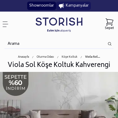
Showroomlar
Kampanyalar
Sepet
Anasayfa
Oturma Odası
Köşe Koltuk
Viola Sol...
Viola Sol Köşe Koltuk Kahverengi