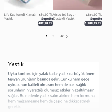
Life Kapitoneli Klimalı
689,00 TL
Visco Jel Boyun
1.869,00 TL
Yastık
Sepette
Destekli Yastık
Sepette
482,30 TL
1.308,29 TL
1
2
İleri
Yastık
Uyku konforu için yatak kadar yastık da büyük önem 
taşıyan ürünlerin başında gelir. Çünkü hem gece 
uykusunun kaliteli olmasını hem de bazı sağlık 
sorunlarının yarattığı olumsuz etkilerin azaltılmasını 
sağlar. Bu nedenle yastık satın alırken hem formuna, 
hem malzemesine hem de çeşidine dikkat etmek 
gerekir. 