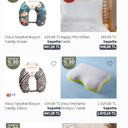
Visco Seyahat Boyun
639,00 TL
Happy Microfiber
299,00 TL
Yastığı Ocean
Sepette
Yastık
Sepette
447,30 TL
598,00 TL
+2
Visco Seyahat Boyun
639,00 TL
Visco Horlama
1.529,00 TL
Yastığı Zebra
Sepette
Önleyici Yastık
Sepette
447,30 TL
1.070,29 TL