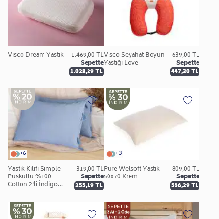
Visco Dream Yastık
1.469,00 TL
Visco Seyahat Boyun
639,00 TL
Sepette
Yastığı Love
Sepette
1.028,29 TL
447,30 TL
+6
+3
Yastık Kılıfı Simple
319,00 TL
Pure Welsoft Yastık
809,00 TL
Püsküllü %100
Sepette
50x70 Krem
Sepette
Cotton 2'li İndigo
255,19 TL
566,29 TL
Mavi