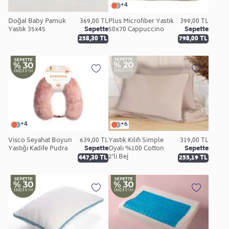
+4
Doğal Baby Pamuk
369,00 TL
Plus Microfiber Yastık
399,00 TL
Yastık 35x45
Sepette
50x70 Cappuccino
Sepette
258,30 TL
798,00 TL
+4
+6
Visco Seyahat Boyun
639,00 TL
Yastık Kılıfı Simple
319,00 TL
Yastığı Kadife Pudra
Sepette
Oyalı %100 Cotton
Sepette
2'li Bej
447,30 TL
255,19 TL