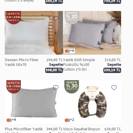
Cotton 2'li Beyaz
255,19 TL
755,29 TL
+6
Dessen Micro Fiber
299,00 TL
Yastık Kılıfı Simple
319,00 TL
Yastık 50x70
Sepette
Püsküllü %100
Sepette
Cotton 2'li Gri
598,00 TL
255,19 TL
+4
+2
Plus Microfiber Yastık
399,00 TL
Visco Seyahat Boyun
639,00 TL