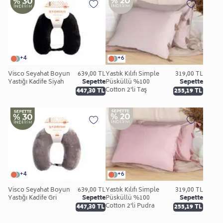
+4
+6
Visco Seyahat Boyun
639,00 TL
Yastık Kılıfı Simple
319,00 TL
Yastığı Kadife Siyah
Sepette
Püsküllü %100
Sepette
Cotton 2'li Taş
447,30 TL
255,19 TL
+4
+6
Visco Seyahat Boyun
639,00 TL
Yastık Kılıfı Simple
319,00 TL
Yastığı Kadife Gri
Sepette
Püsküllü %100
Sepette
Cotton 2'li Pudra
447,30 TL
255,19 TL