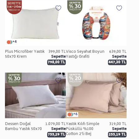
+4
Plus Microfiber Yastık
399,00 TL
Visco Seyahat Boyun
639,00 TL
50x70 Krem
Sepette
Yastığı Grafiti
Sepette
798,00 TL
447,30 TL
+6
Dessen Doğal
1.079,00 TL
Yastık Kılıfı Simple
319,00 TL
Bambu Yastık 50x70
Sepette
Püsküllü %100
Sepette
Cotton 2'li Bej
755,29 TL
255,19 TL