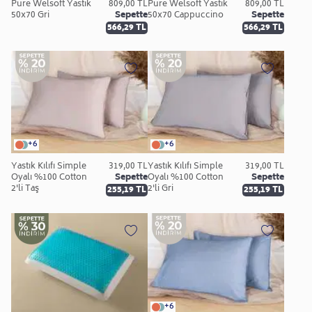
Pure Welsoft Yastık
809,00 TL
Pure Welsoft Yastık
809,00 TL
50x70 Gri
Sepette
50x70 Cappuccino
Sepette
566,29 TL
566,29 TL
+6
+6
Yastık Kılıfı Simple
319,00 TL
Yastık Kılıfı Simple
319,00 TL
Oyalı %100 Cotton
Sepette
Oyalı %100 Cotton
Sepette
2'li Taş
2'li Gri
255,19 TL
255,19 TL
+6