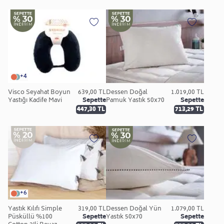
+4
Visco Seyahat Boyun
639,00 TL
Dessen Doğal
1.019,00 TL
Yastığı Kadife Mavi
Sepette
Pamuk Yastık 50x70
Sepette
447,30 TL
713,29 TL
+6
Yastık Kılıfı Simple
319,00 TL
Dessen Doğal Yün
1.079,00 TL
Püsküllü %100
Sepette
Yastık 50x70
Sepette