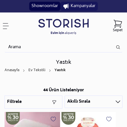
Showroomlar
Kampanyalar
Sepet
Yastık
Anasayfa
Ev Tekstili
Yastık
44 Ürün Listeleniyor
Akıllı Sırala
Filtrele