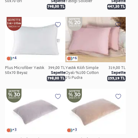
50x70 Gri
Sepette
Yastiği Solidier
Sepette
798,00 TL
447,30 TL
+4
+6
Plus Microfiber Yastık
399,00 TL
Yastık Kılıfı Simple
319,00 TL
50x70 Beyaz
Sepette
Oyalı %100 Cotton
Sepette
2'li Pudra
798,00 TL
255,19 TL
+3
+3