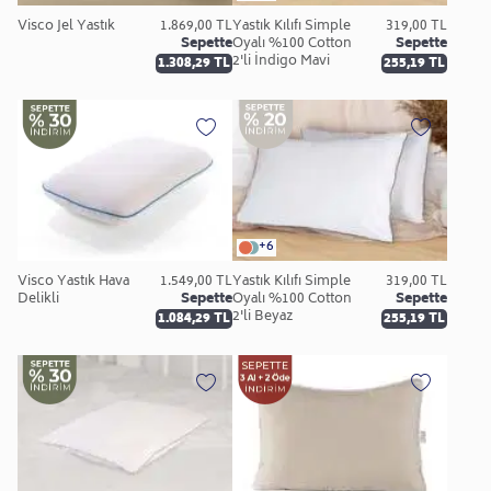
Visco Jel Yastık
1.869,00 TL
Yastık Kılıfı Simple
319,00 TL
Sepette
Oyalı %100 Cotton
Sepette
2'li İndigo Mavi
1.308,29 TL
255,19 TL
+6
Visco Yastık Hava
1.549,00 TL
Yastık Kılıfı Simple
319,00 TL
Delikli
Sepette
Oyalı %100 Cotton
Sepette
2'li Beyaz
1.084,29 TL
255,19 TL