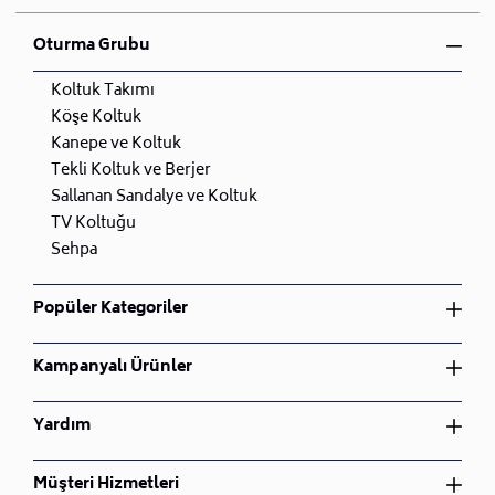
Oturma Grubu
Koltuk Takımı
Köşe Koltuk
Kanepe ve Koltuk
Tekli Koltuk ve Berjer
Sallanan Sandalye ve Koltuk
TV Koltuğu
Sehpa
Popüler Kategoriler
Yatak Odası Takımı
Kampanyalı Ürünler
Yemek Odası Takımı
Oturma Odası Takımı
Yatak Odası Takımı
Yardım
Çocuk Odası Takımı
Yemek Odası Takımı
Bahçe Mobilyası
Oturma Odası Takımı
Üyelik Sözleşmesi
Müşteri Hizmetleri
Nevresim Takımı
Çocuk Odası Takımı