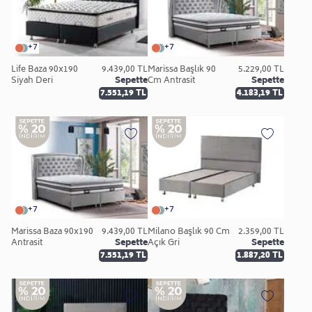
+7
+7
Life Baza 90x190
9.439,00 TL
Marissa Başlık 90
5.229,00 TL
Siyah Deri
Sepette
Cm Antrasit
Sepette
7.551,19 TL
4.183,19 TL
+7
+7
Marissa Baza 90x190
9.439,00 TL
Milano Başlık 90 Cm
2.359,00 TL
Antrasit
Sepette
Açık Gri
Sepette
7.551,19 TL
1.887,20 TL