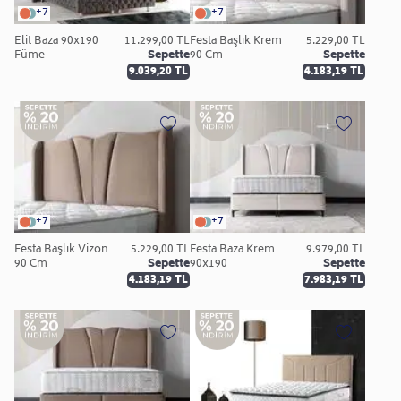
+7
+7
Elit Baza 90x190
11.299,00 TL
Festa Başlık Krem
5.229,00 TL
Füme
Sepette
90 Cm
Sepette
9.039,20 TL
4.183,19 TL
+7
+7
Festa Başlık Vizon
5.229,00 TL
Festa Baza Krem
9.979,00 TL
90 Cm
Sepette
90x190
Sepette
4.183,19 TL
7.983,19 TL