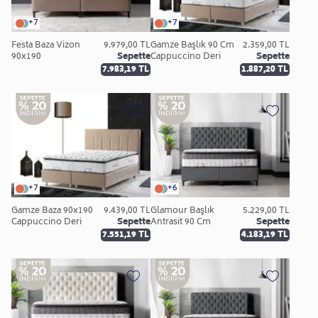
+7
+7
Festa Baza Vizon
9.979,00 TL
Gamze Başlık 90 Cm
2.359,00 TL
90x190
Sepette
Cappuccino Deri
Sepette
7.983,19 TL
1.887,20 TL
+7
+6
Gamze Baza 90x190
9.439,00 TL
Glamour Başlık
5.229,00 TL
Cappuccino Deri
Sepette
Antrasit 90 Cm
Sepette
7.551,19 TL
4.183,19 TL