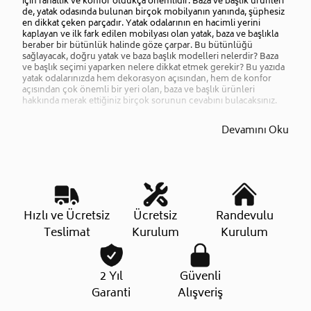
için rahatlık ve konfor oldukça önemlidir. Baza ve başlık ürünleri
de, yatak odasında bulunan birçok mobilyanın yanında, şüphesiz
en dikkat çeken parçadır. Yatak odalarının en hacimli yerini
kaplayan ve ilk fark edilen mobilyası olan yatak, baza ve başlıkla
beraber bir bütünlük halinde göze çarpar. Bu bütünlüğü
sağlayacak, doğru yatak ve baza başlık modelleri nelerdir? Baza
ve başlık seçimi yaparken nelere dikkat etmek gerekir? Bu yazıda
yatak odalarınızda hem dekorasyon açısından, hem de konfor
açısından çok önemli bir yeri olan, baza ve başlık ürünleri
hakkında merak ettiğiniz birçok sorunun cevabını bulacaksınız.
Devamını Oku
Hızlı ve Ücretsiz
Ücretsiz
Randevulu
Teslimat
Kurulum
Kurulum
2 Yıl
Güvenli
Garanti
Alışveriş