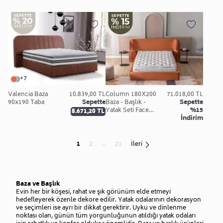
+7
Valencia Baza
10.839,00 TL
Column 180X200
71.018,00 TL
90x190 Taba
Sepette
Baza - Başlık -
Sepette
Yatak Seti Face
%15
8.671,20 TL
Kremit
İndirim
1
2
...
21
İleri
Baza ve Başlık
Evin her bir köşesi, rahat ve şık görünüm elde etmeyi
hedefleyerek özenle dekore edilir. Yatak odalarının dekorasyon
ve seçimleri ise ayrı bir dikkat gerektirir. Uyku ve dinlenme
noktası olan, günün tüm yorgunluğunun atıldığı yatak odaları