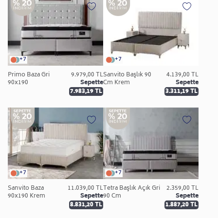
+7
+7
Primo Baza Gri
9.979,00 TL
Sanvito Başlık 90
4.139,00 TL
90x190
Sepette
Cm Krem
Sepette
7.983,19 TL
3.311,19 TL
+7
+7
Sanvito Baza
11.039,00 TL
Tetra Başlık Açık Gri
2.359,00 TL
90x190 Krem
Sepette
90 Cm
Sepette
8.831,20 TL
1.887,20 TL