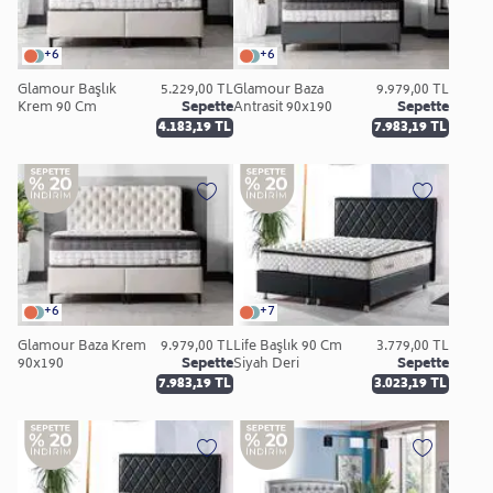
+6
+6
Glamour Başlık
5.229,00 TL
Glamour Baza
9.979,00 TL
Krem 90 Cm
Sepette
Antrasit 90x190
Sepette
4.183,19 TL
7.983,19 TL
+6
+7
Glamour Baza Krem
9.979,00 TL
Life Başlık 90 Cm
3.779,00 TL
90x190
Sepette
Siyah Deri
Sepette
7.983,19 TL
3.023,19 TL