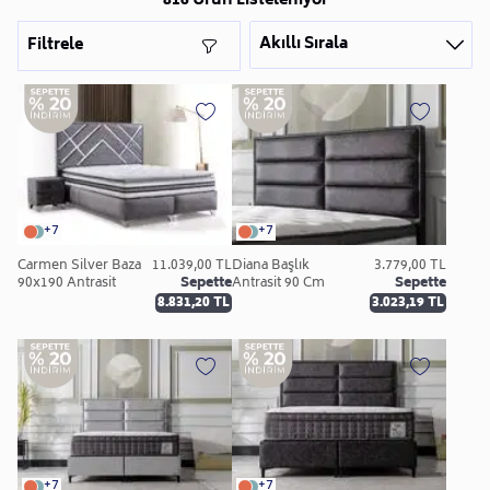
816 Ürün Listeleniyor
Akıllı Sırala
Filtrele
+7
+7
Carmen Silver Baza
11.039,00 TL
Diana Başlık
3.779,00 TL
90x190 Antrasit
Sepette
Antrasit 90 Cm
Sepette
8.831,20 TL
3.023,19 TL
+7
+7