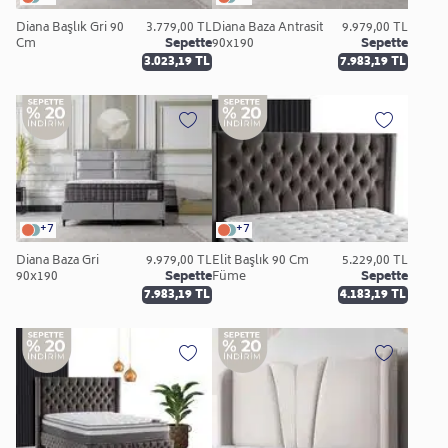
Diana Başlık Gri 90
3.779,00 TL
Diana Baza Antrasit
9.979,00 TL
Cm
Sepette
90x190
Sepette
3.023,19 TL
7.983,19 TL
+7
+7
Diana Baza Gri
9.979,00 TL
Elit Başlık 90 Cm
5.229,00 TL
90x190
Sepette
Füme
Sepette
7.983,19 TL
4.183,19 TL