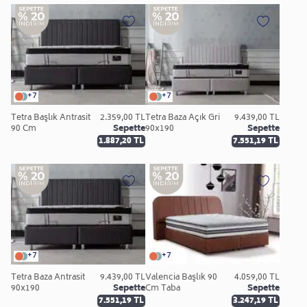
+7
+7
Tetra Başlık Antrasit
2.359,00 TL
Tetra Baza Açık Gri
9.439,00 TL
90 Cm
Sepette
90x190
Sepette
1.887,20 TL
7.551,19 TL
+7
+7
Tetra Baza Antrasit
9.439,00 TL
Valencia Başlık 90
4.059,00 TL
90x190
Sepette
Cm Taba
Sepette
7.551,19 TL
3.247,19 TL