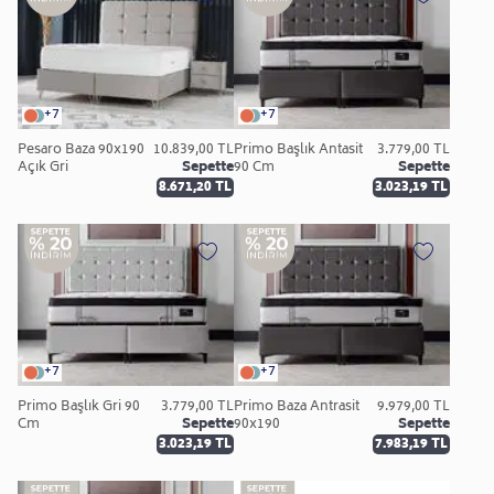
+7
+7
Pesaro Baza 90x190
10.839,00 TL
Primo Başlık Antasit
3.779,00 TL
Açık Gri
Sepette
90 Cm
Sepette
8.671,20 TL
3.023,19 TL
+7
+7
Primo Başlık Gri 90
3.779,00 TL
Primo Baza Antrasit
9.979,00 TL
Cm
Sepette
90x190
Sepette
3.023,19 TL
7.983,19 TL