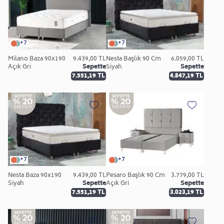
+7
+7
Milano Baza 90x190
9.439,00 TL
Nesta Başlık 90 Cm
6.059,00 TL
Açık Gri
Sepette
Siyah
Sepette
7.551,19 TL
4.847,19 TL
+7
+7
Nesta Baza 90x190
9.439,00 TL
Pesaro Başlık 90 Cm
3.779,00 TL
Siyah
Sepette
Açık Gri
Sepette
7.551,19 TL
3.023,19 TL