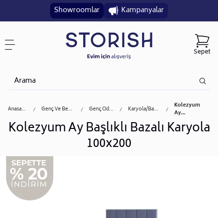
Showroomlar
Kampanyalar
Sepet
Kolezyum
Anasayfa
Genç Ve Bebek
Genç Odası
Karyola/başlık
Ay...
Kolezyum Ay Başlıklı Bazalı Karyola
100x200