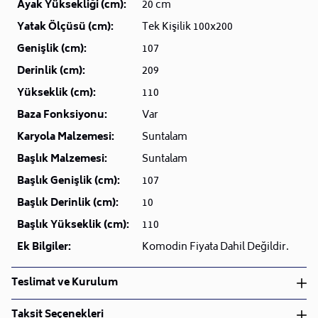
Ayak Yüksekliği (cm):
20 cm
Yatak Ölçüsü (cm):
Tek Kişilik 100x200
Genişlik (cm):
107
Derinlik (cm):
209
Yükseklik (cm):
110
Baza Fonksiyonu:
Var
Karyola Malzemesi:
Suntalam
Başlık Malzemesi:
Suntalam
Başlık Genişlik (cm):
107
Başlık Derinlik (cm):
10
Başlık Yükseklik (cm):
110
Ek Bilgiler:
Komodin Fiyata Dahil Değildir.
Teslimat ve Kurulum
Teslimat ve Kurulum
Taksit Seçenekleri