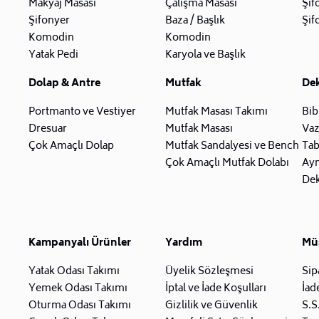
Makyaj Masası
Çalışma Masası
Şif
Şifonyer
Baza / Başlık
Şif
Komodin
Komodin
Yatak Pedi
Karyola ve Başlık
Dolap & Antre
Mutfak
De
Portmanto ve Vestiyer
Mutfak Masası Takımı
Bib
Dresuar
Mutfak Masası
Va
Çok Amaçlı Dolap
Mutfak Sandalyesi ve Bench
Tab
Çok Amaçlı Mutfak Dolabı
Ay
Dek
Kampanyalı Ürünler
Yardım
Müş
Yatak Odası Takımı
Üyelik Sözleşmesi
Sip
Yemek Odası Takımı
İptal ve İade Koşulları
İad
Oturma Odası Takımı
Gizlilik ve Güvenlik
S.S