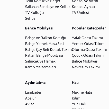
Tekli Koltuk ve Berjer
Konsol ve Vitrin
Sallanan Sandalye ve Koltuk
Konsol Aynası
TV Koltuğu
TV Ünitesi
Sehpa
Bahçe Mobilyası
Popüler Kategoriler
Bahçe ve Balkon Koltuğu
Yatak Odası Takımı
Bahçe Yemek Masa Seti
Yemek Odası Takımı
Bahçe Çay Seti Koltuk Takımı
Oturma Odası Takımı
Rattan Bahçe Mobilyası
Çocuk Odası Takımı
Salıncak ve Hamak
Bahçe Mobilyası
Kamp Malzemeleri
Nevresim Takımı
Aydınlatma
Halı
Lambader
Makine Halısı
Abajur
Kilim
Avize
Yün Halı