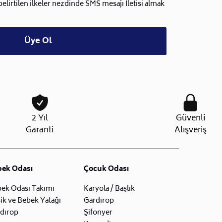
lirtilen ilkeler nezdinde SMS mesajı İletisi almak
Üye Ol
2 Yıl
Güvenli
Garanti
Alışveriş
bek Odası
Çocuk Odası
ek Odası Takımı
Karyola / Başlık
ik ve Bebek Yatağı
Gardırop
dırop
Şifonyer