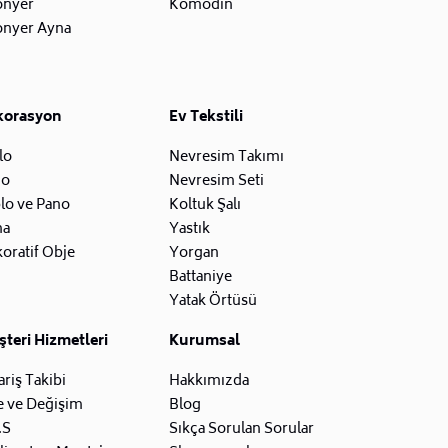
onyer
Komodin
onyer Ayna
korasyon
Ev Tekstili
lo
Nevresim Takımı
zo
Nevresim Seti
lo ve Pano
Koltuk Şalı
na
Yastık
oratif Obje
Yorgan
Battaniye
Yatak Örtüsü
teri Hizmetleri
Kurumsal
ariş Takibi
Hakkımızda
e ve Değişim
Blog
.S
Sıkça Sorulan Sorular