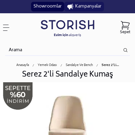
Showroomlar
Kampanyalar
Sepet
Anasayfa
Yemek Odası
Sandalye Ve Bench
Serez 2'li...
Serez 2'li Sandalye Kumaş