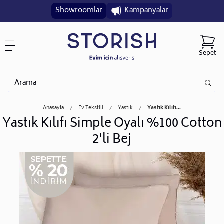
Showroomlar
Kampanyalar
Sepet
Anasayfa
Ev Tekstili
Yastık
Yastık Kılıfı...
Yastık Kılıfı Simple Oyalı %100 Cotton
2'li Bej