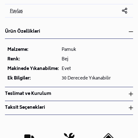
Paylaş
Ürün Özellikleri
Malzeme:
Pamuk
Renk:
Bej
Makinede Yıkanabilme:
Evet
Ek Bilgiler:
30 Derecede Yıkanabilir
Teslimat ve Kurulum
Teslimat ve Kurulum
Taksit Seçenekleri
• Siparişlerinizi aldıktan sonra en kısa sürede işleme
alarak, ürünlerinizi size ulaştırmak için elimizden
geleni yapıyoruz.
•
Kargo süreçlerimizi güçlü lojistik ağımızla