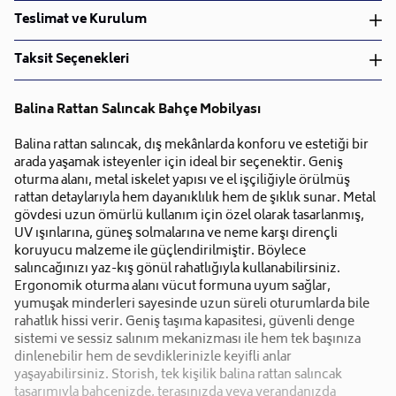
Teslimat ve Kurulum
Teslimat ve Kurulum
Taksit Seçenekleri
• Siparişlerinizi aldıktan sonra en kısa sürede işleme
alarak, ürünlerinizi size ulaştırmak için elimizden
Balina Rattan Salıncak Bahçe Mobilyası
geleni yapıyoruz.
•
Kargo süreçlerimizi güçlü lojistik ağımızla
Balina rattan salıncak, dış mekânlarda konforu ve estetiği bir
destekleyerek, teslimatı en hızlı şekilde
arada yaşamak isteyenler için ideal bir seçenektir. Geniş
Taksit Sayısı
Aylık Tutar
Toplam Tutar
gerçekleştiriyoruz.
oturma alanı, metal iskelet yapısı ve el işçiliğiyle örülmüş
Tek Çekim
20.477,40 TL
20.477,40 TL
•
Siparişiniz hazırlandığında kurulum ekiplerimiz sizin
rattan detaylarıyla hem dayanıklılık hem de şıklık sunar. Metal
2 Taksit
10.238,70 TL
20.477,40 TL
gövdesi uzun ömürlü kullanım için özel olarak tasarlanmış,
ile iletişime geçip müsait olduğunuz tarihte teslimat
3 Taksit
6.825,80 TL
20.477,40 TL
UV ışınlarına, güneş solmalarına ve neme karşı dirençli
ve kurulum planlaması yapacaktır.
koruyucu malzeme ile güçlendirilmiştir. Böylece
4 Taksit
5.119,35 TL
20.477,40 TL
•
Lojistik siparişlerinizde teslimat ve kurulum hizmeti
salıncağınızı yaz-kış gönül rahatlığıyla kullanabilirsiniz.
5 Taksit
4.095,48 TL
20.477,40 TL
ücretsizdir.
Ergonomik oturma alanı vücut formuna uyum sağlar,
6 Taksit
3.412,90 TL
20.477,40 TL
•
Kargo ile teslimatı gerçekleştirilen tüm
yumuşak minderleri sayesinde uzun süreli oturumlarda bile
7 Taksit
2.925,34 TL
20.477,40 TL
rahatlık hissi verir. Geniş taşıma kapasitesi, güvenli denge
ürünlerimizde kurulumu size bırakıyoruz.
8 Taksit
2.559,68 TL
20.477,40 TL
sistemi ve sessiz salınım mekanizması ile hem tek başınıza
•
İhtiyacınız olan bütün malzemeler paket içinde
dinlenebilir hem de sevdiklerinizle keyifli anlar
9 Taksit
2.275,27 TL
20.477,40 TL
mevcuttur.
yaşayabilirsiniz. Storish, tek kişilik balina rattan salıncak
•
Ayrıca, herhangi bir sorun yaşamanız durumunda
tasarımıyla bahçenizde, terasınızda veya verandanızda