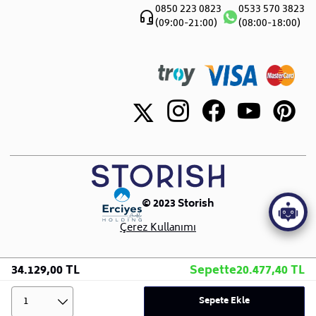
Teslimat ve Montaj
Blog
0850 223 0823
0533 570 3823
Canlı Destek
(09:00-21:00)
(08:00-18:00)
Sıkça Sorulan Sorular
Showroomlar
İletişim
© 2023 Storish
Çerez Kullanımı
34.129,00 TL
Sepette
20.477,40 TL
1
Sepete Ekle