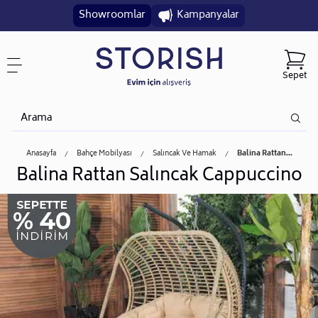
Showroomlar
Kampanyalar
Sepet
Anasayfa
Bahçe Mobilyası
Salıncak Ve Hamak
Balina Rattan...
Balina Rattan Salıncak Cappuccino