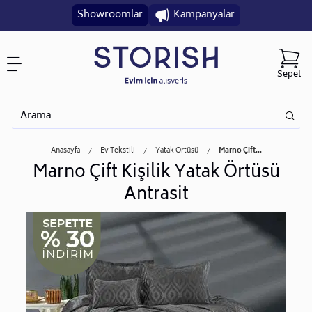
Showroomlar
Kampanyalar
Sepet
Anasayfa
Ev Tekstili
Yatak Örtüsü
Marno Çift...
Marno Çift Kişilik Yatak Örtüsü
Antrasit