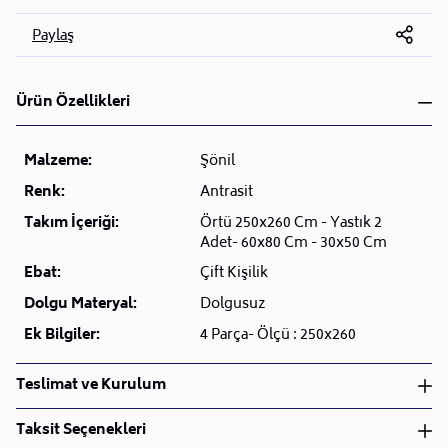
Paylaş
Ürün Özellikleri
Malzeme:
Şönil
Renk:
Antrasit
Takım İçeriği:
Örtü 250x260 Cm - Yastık 2
Adet- 60x80 Cm - 30x50 Cm
Ebat:
Çift Kişilik
Dolgu Materyal:
Dolgusuz
Ek Bilgiler:
4 Parça- Ölçü : 250x260
Teslimat ve Kurulum
Teslimat ve Kurulum
Taksit Seçenekleri
• Siparişlerinizi aldıktan sonra en kısa sürede işleme