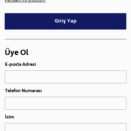
Parolanı mı unuttun?
Giriş Yap
Üye Ol
E-posta Adresi
Telefon Numarası
İsim