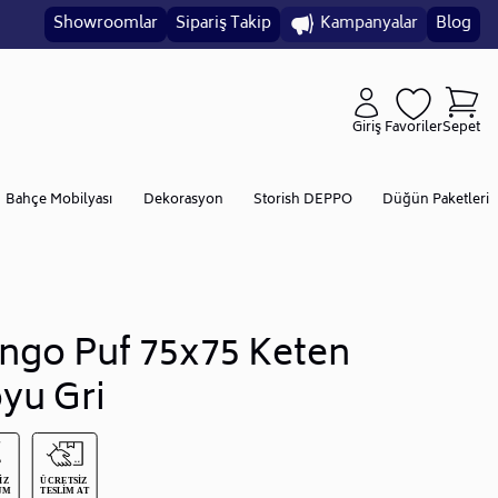
Showroomlar
Sipariş Takip
Kampanyalar
Blog
Giriş
Favoriler
Sepet
Bahçe Mobilyası
Dekorasyon
Storish DEPPO
Düğün Paketleri
ngo Puf 75x75 Keten
yu Gri