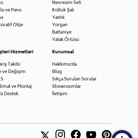
zo
Nevresim Seti
lo ve Pano
Koltuk Şalı
na
Yastık
oratif Obje
Yorgan
Battaniye
Yatak Örtüsü
teri Hizmetleri
Kurumsal
ariş Takibi
Hakkımızda
e ve Değişim
Blog
.S
Sıkça Sorulan Sorular
limat ve Montaj
Showroomlar
lı Destek
İletişim