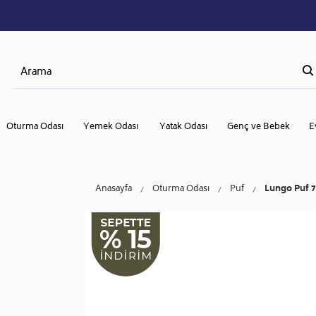
Oturma Odası
Yemek Odası
Yatak Odası
Genç ve Bebek
E
Anasayfa
Oturma Odası
Puf
Lungo Puf 7