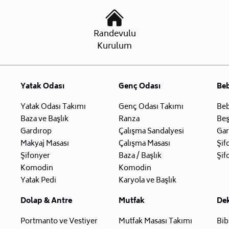
Randevulu
Kurulum
Yatak Odası
Genç Odası
Be
Yatak Odası Takımı
Genç Odası Takımı
Beb
Baza ve Başlık
Ranza
Beş
Gardırop
Çalışma Sandalyesi
Gar
Makyaj Masası
Çalışma Masası
Şif
Şifonyer
Baza / Başlık
Şif
Komodin
Komodin
Yatak Pedi
Karyola ve Başlık
Dolap & Antre
Mutfak
De
Portmanto ve Vestiyer
Mutfak Masası Takımı
Bib