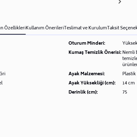
n Özellikleri
Kullanım Önerileri
Teslimat ve Kurulum
Taksit Seçenek
Oturum Minderi:
Yüksek
Kumaş Temizlik Önerisi:
Nemli b
temizle
ürünler
Gri
Ayak Malzemesi:
Plastik
el
Ayak Yüksekliği (cm):
14 cm
Derinlik (cm):
75