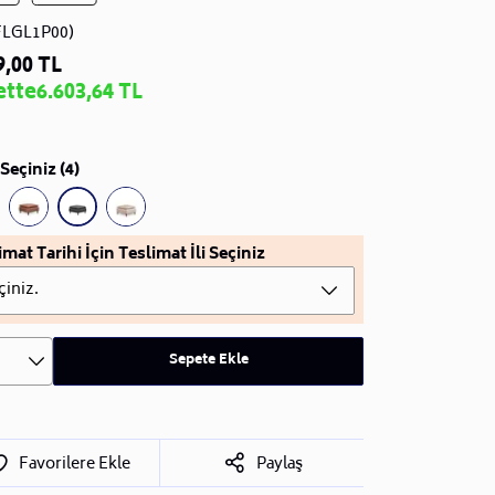
FLGL1P00)
9,00 TL
ette
6.603,64 TL
Seçiniz (4)
imat Tarihi İçin Teslimat İli Seçiniz
çiniz.
Sepete Ekle
Favorilere Ekle
Paylaş