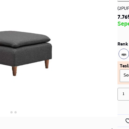
(2PU
7.76
Sep
Renk 
Tesl
Se
1