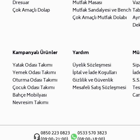
Dresuar
Mutfak Masası
Va
Çok Amaçlı Dolap
Mutfak Sandalyesi ve Bench
Tab
Çok Amaçlı Mutfak Dolabı
Ay
Dek
Kampanyalı Ürünler
Yardım
Müş
Yatak Odası Takımı
Üyelik Sözleşmesi
Sip
Yemek Odası Takımı
İptal ve İade Koşulları
İad
Oturma Odası Takımı
Gizlilik ve Güvenlik
S.S
Çocuk Odası Takımı
Mesafeli Satış Sözleşmesi
Tes
Bahçe Mobilyası
Can
Nevresim Takımı
0850 223 0823
0533 570 3823
(09:00-21:00)
(08:00-18:00)