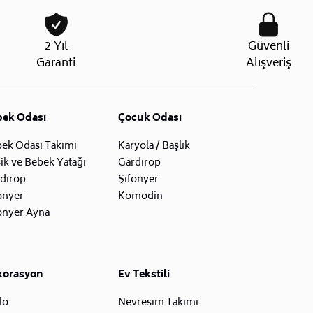
2 Yıl
Güvenli
Garanti
Alışveriş
bek Odası
Çocuk Odası
ek Odası Takımı
Karyola / Başlık
ik ve Bebek Yatağı
Gardırop
dırop
Şifonyer
onyer
Komodin
onyer Ayna
korasyon
Ev Tekstili
lo
Nevresim Takımı