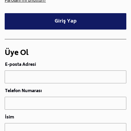
Parolanı mı unuttun?
Giriş Yap
Üye Ol
E-posta Adresi
Telefon Numarası
İsim