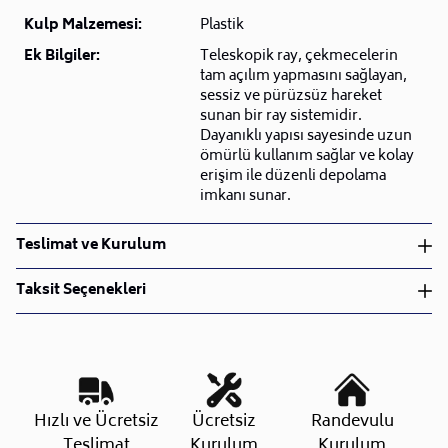
Kulp Malzemesi:
Plastik
Ek Bilgiler:
Teleskopik ray, çekmecelerin
tam açılım yapmasını sağlayan,
sessiz ve pürüzsüz hareket
sunan bir ray sistemidir.
Dayanıklı yapısı sayesinde uzun
ömürlü kullanım sağlar ve kolay
erişim ile düzenli depolama
imkanı sunar.
Teslimat ve Kurulum
Teslimat ve Kurulum
Taksit Seçenekleri
• Siparişlerinizi aldıktan sonra en kısa sürede işleme
alarak, ürünlerinizi size ulaştırmak için elimizden
geleni yapıyoruz.
•
Kargo süreçlerimizi güçlü lojistik ağımızla
destekleyerek, teslimatı en hızlı şekilde
Taksit Sayısı
Aylık Tutar
Toplam Tutar
Hızlı ve Ücretsiz
Ücretsiz
Randevulu
gerçekleştiriyoruz.
Tek Çekim
6.623,20 TL
6.623,20 TL
Teslimat
Kurulum
Kurulum
•
Siparişiniz hazırlandığında kurulum ekiplerimiz sizin