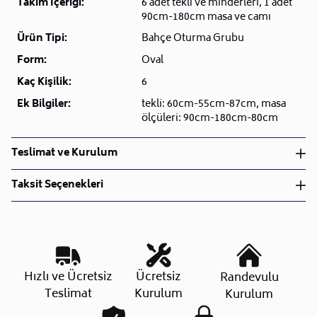
Takım İçeriği:
6 adet tekli ve minderleri, 1 adet
90cm-180cm masa ve camı
Ürün Tipi:
Bahçe Oturma Grubu
Form:
Oval
Kaç Kişilik:
6
Ek Bilgiler:
tekli: 60cm-55cm-87cm, masa
ölçüleri: 90cm-180cm-80cm
Teslimat ve Kurulum
Teslimat ve Kurulum
Taksit Seçenekleri
• Siparişlerinizi aldıktan sonra en kısa sürede işleme
alarak, ürünlerinizi size ulaştırmak için elimizden
geleni yapıyoruz.
•
Kargo süreçlerimizi güçlü lojistik ağımızla
destekleyerek, teslimatı en hızlı şekilde
Taksit Sayısı
Aylık Tutar
Toplam Tutar
Hızlı ve Ücretsiz
Ücretsiz
Randevulu
gerçekleştiriyoruz.
Tek Çekim
48.607,30 TL
48.607,30 TL
Teslimat
Kurulum
Kurulum
•
Siparişiniz hazırlandığında kurulum ekiplerimiz sizin
2 Taksit
24.303,65 TL
48.607,30 TL
ile iletişime geçip müsait olduğunuz tarihte teslimat