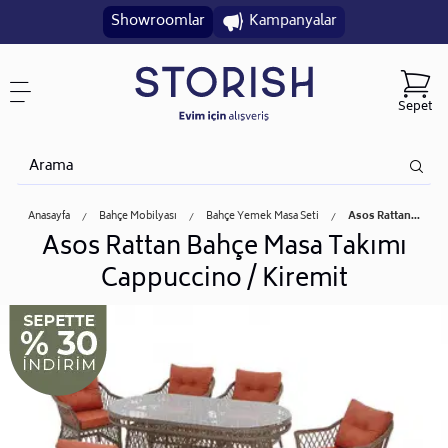
Showroomlar
Kampanyalar
Sepet
Anasayfa
Bahçe Mobilyası
Bahçe Yemek Masa Seti
Asos Rattan...
Asos Rattan Bahçe Masa Takımı
Cappuccino / Kiremit