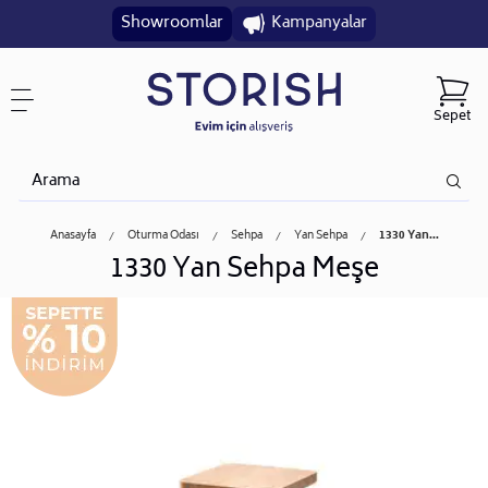
Showroomlar
Kampanyalar
Sepet
Anasayfa
Oturma Odası
Sehpa
Yan Sehpa
1330 Yan...
1330 Yan Sehpa Meşe