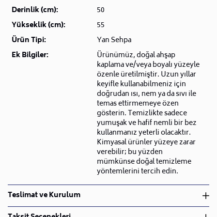
Derinlik (cm):
50
Yükseklik (cm):
55
Ürün Tipi:
Yan Sehpa
Ek Bilgiler:
Ürünümüz, doğal ahşap
kaplama ve/veya boyalı yüzeyle
özenle üretilmiştir. Uzun yıllar
keyifle kullanabilmeniz için
doğrudan ısı, nem ya da sıvı ile
temas ettirmemeye özen
gösterin. Temizlikte sadece
yumuşak ve hafif nemli bir bez
kullanmanız yeterli olacaktır.
Kimyasal ürünler yüzeye zarar
verebilir; bu yüzden
mümkünse doğal temizleme
yöntemlerini tercih edin.
Teslimat ve Kurulum
Teslimat ve Kurulum