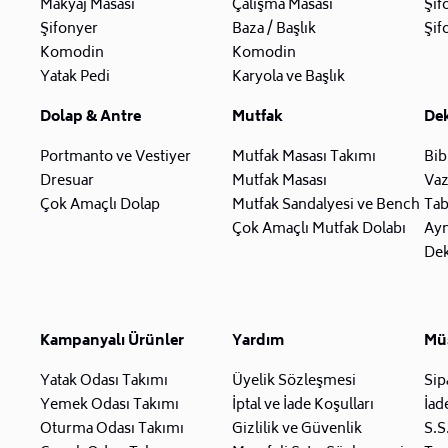
Makyaj Masası
Çalışma Masası
Şif
Şifonyer
Baza / Başlık
Şif
Komodin
Komodin
Yatak Pedi
Karyola ve Başlık
Dolap & Antre
Mutfak
De
Portmanto ve Vestiyer
Mutfak Masası Takımı
Bib
Dresuar
Mutfak Masası
Va
Çok Amaçlı Dolap
Mutfak Sandalyesi ve Bench
Tab
Çok Amaçlı Mutfak Dolabı
Ay
Dek
Kampanyalı Ürünler
Yardım
Müş
Yatak Odası Takımı
Üyelik Sözleşmesi
Sip
Yemek Odası Takımı
İptal ve İade Koşulları
İad
Oturma Odası Takımı
Gizlilik ve Güvenlik
S.S