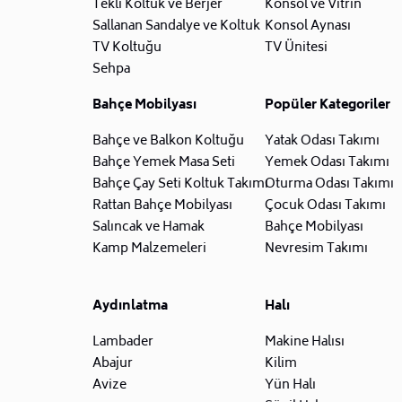
Tekli Koltuk ve Berjer
Konsol ve Vitrin
Sallanan Sandalye ve Koltuk
Konsol Aynası
TV Koltuğu
TV Ünitesi
Sehpa
Bahçe Mobilyası
Popüler Kategoriler
Bahçe ve Balkon Koltuğu
Yatak Odası Takımı
Bahçe Yemek Masa Seti
Yemek Odası Takımı
Bahçe Çay Seti Koltuk Takımı
Oturma Odası Takımı
Rattan Bahçe Mobilyası
Çocuk Odası Takımı
Salıncak ve Hamak
Bahçe Mobilyası
Kamp Malzemeleri
Nevresim Takımı
Aydınlatma
Halı
Lambader
Makine Halısı
Abajur
Kilim
Avize
Yün Halı