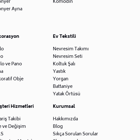
onyer
Komodin
onyer Ayna
korasyon
Ev Tekstili
lo
Nevresim Takımı
zo
Nevresim Seti
lo ve Pano
Koltuk Şalı
na
Yastık
oratif Obje
Yorgan
Battaniye
Yatak Örtüsü
teri Hizmetleri
Kurumsal
ariş Takibi
Hakkımızda
e ve Değişim
Blog
.S
Sıkça Sorulan Sorular