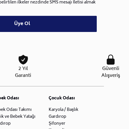
lirtilen ilkeler nezdinde SMS mesajı İletisi almak
Üye Ol
2 Yıl
Güvenli
Garanti
Alışveriş
bek Odası
Çocuk Odası
ek Odası Takımı
Karyola / Başlık
ik ve Bebek Yatağı
Gardırop
dırop
Şifonyer