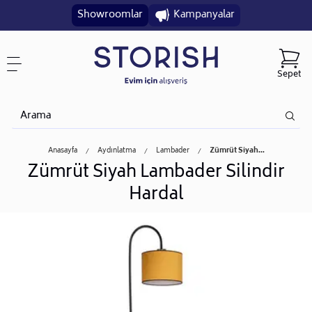
Showroomlar
Kampanyalar
Sepet
Anasayfa
Aydınlatma
Lambader
Zümrüt Siyah...
Zümrüt Siyah Lambader Silindir
Hardal