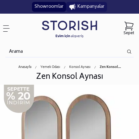
Showroomlar
Kampanyalar
Sepet
Anasayfa
Yemek Odası
Konsol Aynası
Zen Konsol...
Zen Konsol Aynası