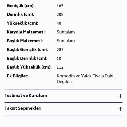
Genişlik (cm):
165
Derinlik (cm):
208
Yükseklik (cm):
40
Karyola Malzemesi:
Suntalam
Başlık Malzemesi:
Suntalam
Başlık Genişlik (cm):
287
Başlık Derinlik (cm):
10
Başlık Yükseklik (cm):
112
Ek Bilgiler:
Komodin ve Yatak Fiyata Dahil
Değildir.
Teslimat ve Kurulum
Teslimat ve Kurulum
Taksit Seçenekleri
• Siparişlerinizi aldıktan sonra en kısa sürede işleme
alarak, ürünlerinizi size ulaştırmak için elimizden
geleni yapıyoruz.