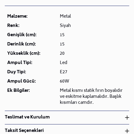
Malzeme:
Metal
Renk:
Siyah
Genişlik (cm):
15
Derinlik (cm):
15
Yükseklik (cm):
20
Ampul Tipi:
Led
Duy Tipi:
E27
Ampul Gücü:
60W
Ek Bilgiler:
Metal kısmı statik fırın boyalıdır
ve eskitme kaplamalıdır. Başlık
kısımları camdır.
Teslimat ve Kurulum
Teslimat ve Kurulum
Taksit Seçenekleri