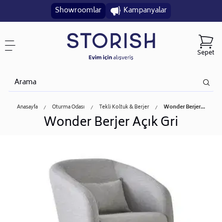
Showroomlar
Kampanyalar
Sepet
Anasayfa
Oturma Odası
Tekli Koltuk & Berjer
Wonder Berjer...
Wonder Berjer Açık Gri