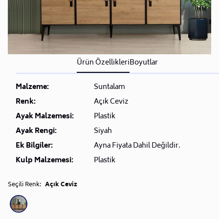
iptal ve iade hakkı yoktur.
• Bu talebinizi siparişinizden sonra müşteri
hizmetlerimiz (
0850 223 08 23)
üzerinden bizlere
iletebilirsiniz.
Sorularınız için
Sıkça Sorulan Sorular
bölümünü
Ürün Özellikleri
Boyutlar
ziyaret ediniz.
Malzeme:
Suntalam
Renk:
Açık Ceviz
Ayak Malzemesi:
Plastik
Ayak Rengi:
Siyah
Ek Bilgiler:
Ayna Fiyata Dahil Değildir.
Kulp Malzemesi:
Plastik
Seçili Renk:
Açık Ceviz