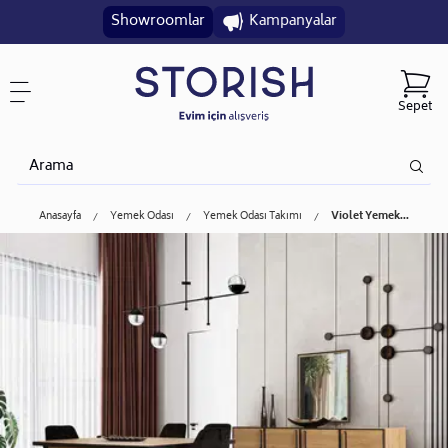
Showroomlar
Kampanyalar
Sepet
Anasayfa
Yemek Odası
Yemek Odası Takımı
Violet Yemek...