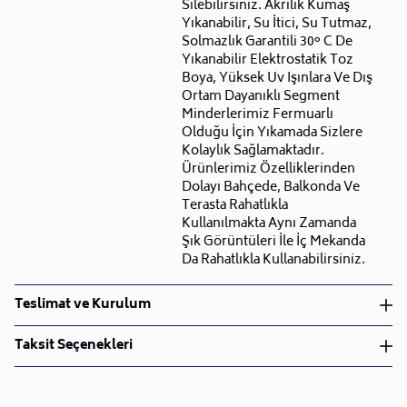
Silebilirsiniz. Akrilik Kumaş
Yıkanabilir, Su İtici, Su Tutmaz,
Solmazlık Garantili 30° C De
Yıkanabilir Elektrostatik Toz
Boya, Yüksek Uv Işınlara Ve Dış
Ortam Dayanıklı Segment
Minderlerimiz Fermuarlı
Olduğu İçin Yıkamada Sizlere
Kolaylık Sağlamaktadır.
Ürünlerimiz Özelliklerinden
Dolayı Bahçede, Balkonda Ve
Terasta Rahatlıkla
Kullanılmakta Aynı Zamanda
Şık Görüntüleri İle İç Mekanda
Da Rahatlıkla Kullanabilirsiniz.
Teslimat ve Kurulum
Teslimat ve Kurulum
Taksit Seçenekleri
• Siparişlerinizi aldıktan sonra en kısa sürede işleme
alarak, ürünlerinizi size ulaştırmak için elimizden
geleni yapıyoruz.