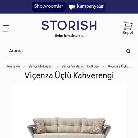
Showroomlar
Kampanyalar
Sepet
Anasayfa
Bahçe Mobilyası
Bahçe Ve Balkon Koltuğu
Viçenza Üçlü...
Viçenza Üçlü Kahverengi