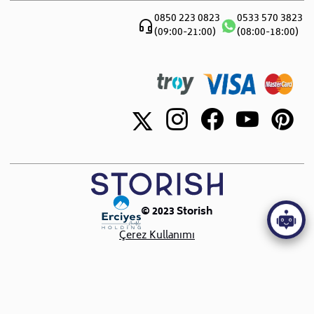
Hakkımızda
Teslimat ve Montaj
Blog
0850 223 0823
0533 570 3823
Canlı Destek
(09:00-21:00)
(08:00-18:00)
Sıkça Sorulan Sorular
Showroomlar
İletişim
© 2023 Storish
Çerez Kullanımı