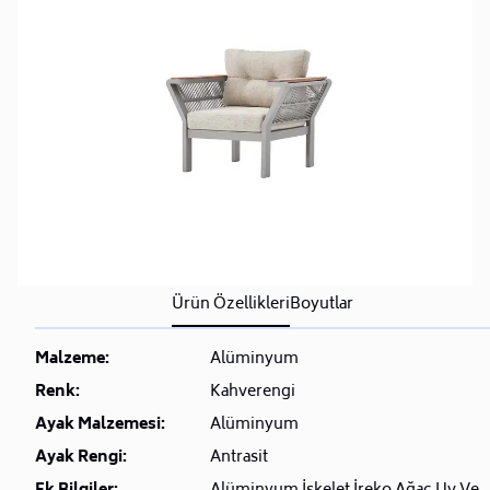
iptal ve iade hakkı yoktur.
• Bu talebinizi siparişinizden sonra müşteri
hizmetlerimiz (
0850 223 08 23)
üzerinden bizlere
iletebilirsiniz.
Sorularınız için
Sıkça Sorulan Sorular
bölümünü
ziyaret ediniz.
Ürün Özellikleri
Boyutlar
Malzeme:
Alüminyum
Renk:
Kahverengi
Ayak Malzemesi:
Alüminyum
Ayak Rengi:
Antrasit