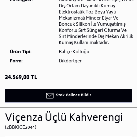
Ek Bilgiler:
Alüminyum İskelet İreko Ağaç Uv Ve
Dış Ortam Dayanıklı Kumaş
Elektrostatik Toz Boya Yaylı
Mekanizmalı Minder Elyaf Ve
Boncuk Silikon İle Yumuşatılmış
Konforlu Sırt Süngeri Oturma Ve
Sırt Minderlerinde Dış Mekan Akrilik
Kumaş Kullanılmaktadır.
Ürün Tipi:
Bahçe Koltuğu
Form:
Dikdörtgen
34.569,00 TL
Stok Gelince Bildir
Viçenza Üçlü Kahverengi
(2BBKICE2044)