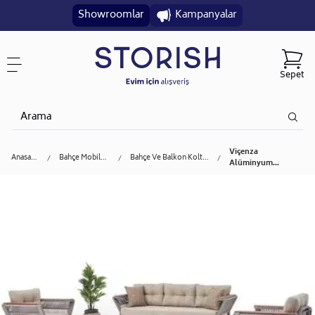
Showroomlar
Kampanyalar
Sepet
Viçenza
Anasayfa
Bahçe Mobilyası
Bahçe Ve Balkon Koltuğu
Alüminyum...