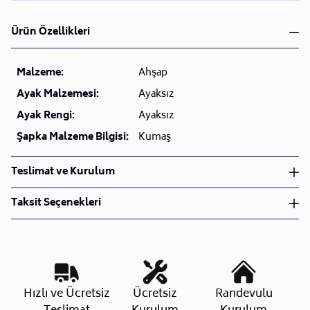
Ürün Özellikleri
Malzeme:
Ahşap
Ayak Malzemesi:
Ayaksız
Ayak Rengi:
Ayaksız
Şapka Malzeme Bilgisi:
Kumaş
Teslimat ve Kurulum
Teslimat ve Kurulum
Taksit Seçenekleri
• Siparişlerinizi aldıktan sonra en kısa sürede işleme
alarak, ürünlerinizi size ulaştırmak için elimizden
geleni yapıyoruz.
•
Kargo süreçlerimizi güçlü lojistik ağımızla
destekleyerek, teslimatı en hızlı şekilde
Taksit Sayısı
Aylık Tutar
Toplam Tutar
Hızlı ve Ücretsiz
Ücretsiz
Randevulu
gerçekleştiriyoruz.
Tek Çekim
0,00 TL
0,00 TL