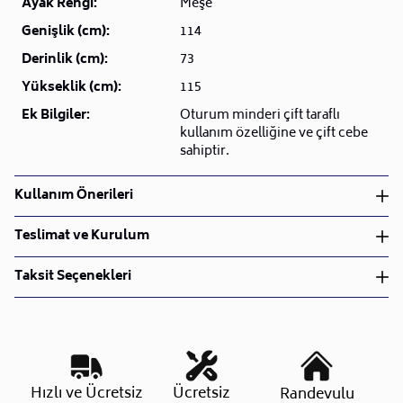
Ayak Rengi:
Meşe
Genişlik (cm):
114
Derinlik (cm):
73
Yükseklik (cm):
115
Ek Bilgiler:
Oturum minderi çift taraflı
kullanım özelliğine ve çift cebe
sahiptir.
Kullanım Önerileri
Silinebilir
Teslimat ve Kurulum
Teslimat ve Kurulum
Taksit Seçenekleri
• Siparişlerinizi aldıktan sonra en kısa sürede işleme
alarak, ürünlerinizi size ulaştırmak için elimizden
geleni yapıyoruz.
•
Kargo süreçlerimizi güçlü lojistik ağımızla
destekleyerek, teslimatı en hızlı şekilde
Taksit Sayısı
Aylık Tutar
Toplam Tutar
Hızlı ve Ücretsiz
Ücretsiz
Randevulu
gerçekleştiriyoruz.