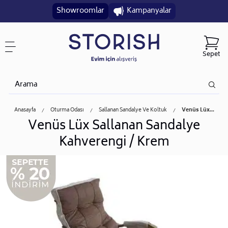
Showroomlar
Kampanyalar
Sepet
Anasayfa
Oturma Odası
Sallanan Sandalye Ve Koltuk
Venüs Lüx...
Venüs Lüx Sallanan Sandalye
Kahverengi / Krem