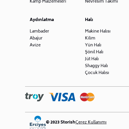
Kamp Malzemeleri
Nevresim Takımı
Aydınlatma
Halı
Lambader
Makine Halısı
Abajur
Kilim
Avize
Yün Halı
Şönil Halı
Jüt Halı
Shaggy Halı
Çocuk Halısı
© 2023 Storish
Çerez Kullanımı