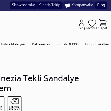
Showroomlar
Sipariş Takip
Kampanyalar
Blog
Giriş
Favoriler
Sepet
Bahçe Mobilyası
Dekorasyon
Storish DEPPO
Düğün Paketleri
nezia Tekli Sandalye
rem