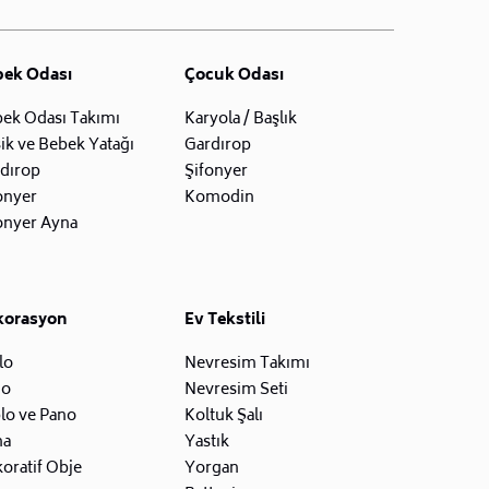
bek Odası
Çocuk Odası
ek Odası Takımı
Karyola / Başlık
ik ve Bebek Yatağı
Gardırop
dırop
Şifonyer
onyer
Komodin
onyer Ayna
korasyon
Ev Tekstili
lo
Nevresim Takımı
zo
Nevresim Seti
lo ve Pano
Koltuk Şalı
na
Yastık
oratif Obje
Yorgan