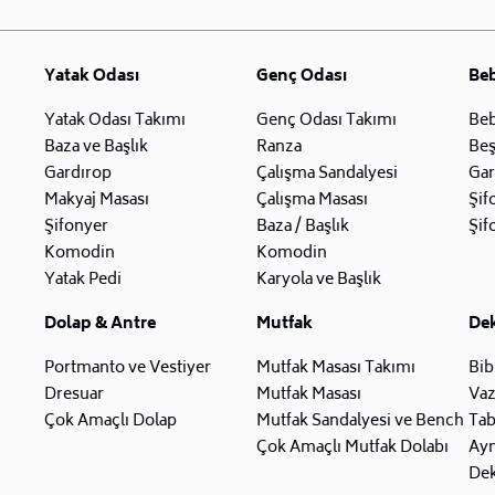
Yatak Odası
Genç Odası
Be
Yatak Odası Takımı
Genç Odası Takımı
Beb
Baza ve Başlık
Ranza
Beş
Gardırop
Çalışma Sandalyesi
Gar
Makyaj Masası
Çalışma Masası
Şif
Şifonyer
Baza / Başlık
Şif
Komodin
Komodin
Yatak Pedi
Karyola ve Başlık
Dolap & Antre
Mutfak
De
Portmanto ve Vestiyer
Mutfak Masası Takımı
Bib
Dresuar
Mutfak Masası
Va
Çok Amaçlı Dolap
Mutfak Sandalyesi ve Bench
Tab
Çok Amaçlı Mutfak Dolabı
Ay
Dek