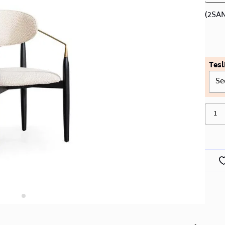
(2SAN
Tesl
Se
1