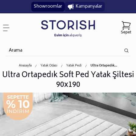
Showroomlar
Kampanyalar
Sepet
Anasayfa
Yatak Odası
Yatak Pedi
Ultra Ortapedık...
Ultra Ortapedık Soft Ped Yatak Şiltesi
90x190