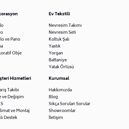
korasyon
Ev Tekstili
lo
Nevresim Takımı
zo
Nevresim Seti
lo ve Pano
Koltuk Şalı
na
Yastık
oratif Obje
Yorgan
Battaniye
Yatak Örtüsü
teri Hizmetleri
Kurumsal
ariş Takibi
Hakkımızda
e ve Değişim
Blog
.S
Sıkça Sorulan Sorular
limat ve Montaj
Showroomlar
lı Destek
İletişim