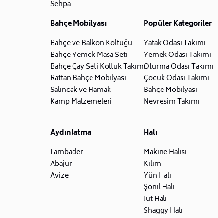
Sehpa
Bahçe Mobilyası
Popüler Kategoriler
Bahçe ve Balkon Koltuğu
Yatak Odası Takımı
Bahçe Yemek Masa Seti
Yemek Odası Takımı
Bahçe Çay Seti Koltuk Takımı
Oturma Odası Takımı
Rattan Bahçe Mobilyası
Çocuk Odası Takımı
Salıncak ve Hamak
Bahçe Mobilyası
Kamp Malzemeleri
Nevresim Takımı
Aydınlatma
Halı
Lambader
Makine Halısı
Abajur
Kilim
Avize
Yün Halı
Şönil Halı
Jüt Halı
Shaggy Halı