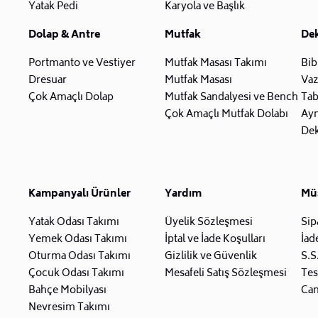
Yatak Pedi
Karyola ve Başlık
Dolap & Antre
Mutfak
De
Portmanto ve Vestiyer
Mutfak Masası Takımı
Bib
Dresuar
Mutfak Masası
Va
Çok Amaçlı Dolap
Mutfak Sandalyesi ve Bench
Tab
Çok Amaçlı Mutfak Dolabı
Ay
Dek
Kampanyalı Ürünler
Yardım
Müş
Yatak Odası Takımı
Üyelik Sözleşmesi
Sip
Yemek Odası Takımı
İptal ve İade Koşulları
İad
Oturma Odası Takımı
Gizlilik ve Güvenlik
S.S
Çocuk Odası Takımı
Mesafeli Satış Sözleşmesi
Tes
Bahçe Mobilyası
Can
Nevresim Takımı