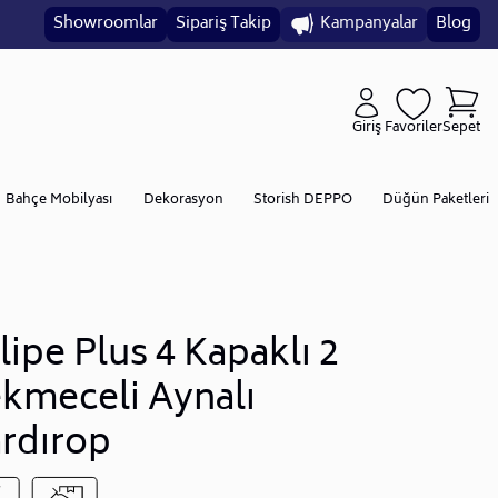
Showroomlar
Sipariş Takip
Kampanyalar
Blog
Giriş
Favoriler
Sepet
Bahçe Mobilyası
Dekorasyon
Storish DEPPO
Düğün Paketleri
lipe Plus 4 Kapaklı 2
kmeceli Aynalı
rdırop