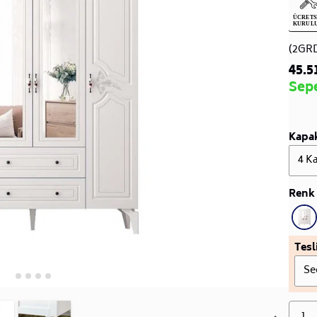
(2GR
45.5
Sep
Kapak
4 Ka
Renk 
Tesl
Se
1