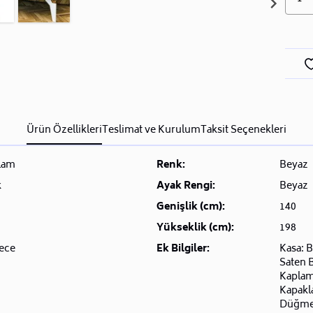
Ürün Özellikleri
Teslimat ve Kurulum
Taksit Seçenekleri
lam
Renk:
Beyaz
k
Ayak Rengi:
Beyaz
Genişlik (cm):
140
Yükseklik (cm):
198
ece
Ek Bilgiler:
Kasa: 
Saten 
Kaplam
Kapakl
Düğme 