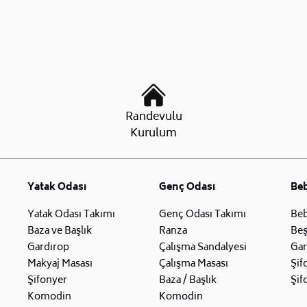
Randevulu
Kurulum
Yatak Odası
Genç Odası
Be
Yatak Odası Takımı
Genç Odası Takımı
Beb
Baza ve Başlık
Ranza
Beş
Gardırop
Çalışma Sandalyesi
Gar
Makyaj Masası
Çalışma Masası
Şif
Şifonyer
Baza / Başlık
Şif
Komodin
Komodin