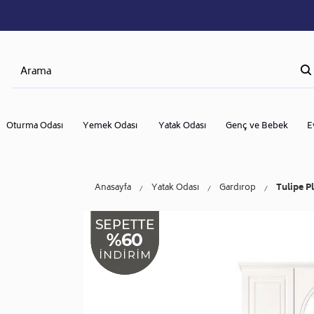
Oturma Odası
Yemek Odası
Yatak Odası
Genç ve Bebek
E
Anasayfa
Yatak Odası
Gardırop
Tulipe P