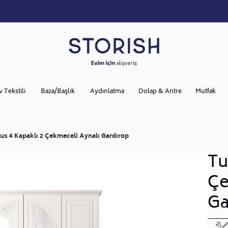
v Tekstili
Baza/Başlık
Aydınlatma
Dolap & Antre
Mutfak
lus 4 Kapaklı 2 Çekmeceli Aynalı Gardırop
Tu
Çe
Ga