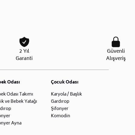
2 Yıl
Güvenli
Garanti
Alışveriş
bek Odası
Çocuk Odası
ek Odası Takımı
Karyola / Başlık
ik ve Bebek Yatağı
Gardırop
dırop
Şifonyer
onyer
Komodin
onyer Ayna