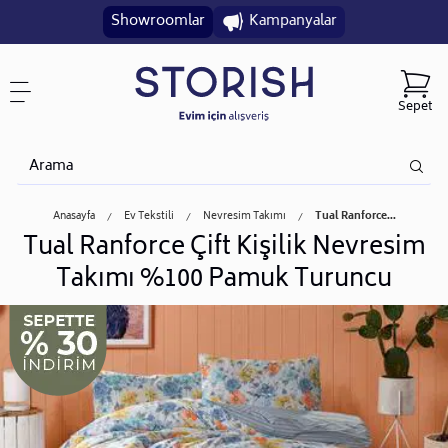
Showroomlar
Kampanyalar
Sepet
Anasayfa
Ev Tekstili
Nevresim Takımı
Tual Ranforce...
Tual Ranforce Çift Kişilik Nevresim
Takımı %100 Pamuk Turuncu