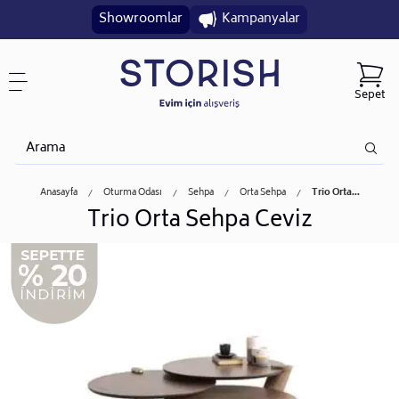
Showroomlar
Kampanyalar
Sepet
Anasayfa
Oturma Odası
Sehpa
Orta Sehpa
Trio Orta...
Trio Orta Sehpa Ceviz