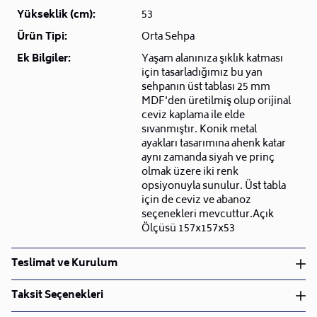
Yükseklik (cm):
53
Ürün Tipi:
Orta Sehpa
Ek Bilgiler:
Yaşam alanınıza şıklık katması
için tasarladığımız bu yan
sehpanın üst tablası 25 mm
MDF'den üretilmiş olup orijinal
ceviz kaplama ile elde
sıvanmıştır. Konik metal
ayakları tasarımına ahenk katar
aynı zamanda siyah ve prinç
olmak üzere iki renk
opsiyonuyla sunulur. Üst tabla
için de ceviz ve abanoz
seçenekleri mevcuttur.Açık
Ölçüsü 157x157x53
Teslimat ve Kurulum
Teslimat ve Kurulum
Taksit Seçenekleri
• Siparişlerinizi aldıktan sonra en kısa sürede işleme