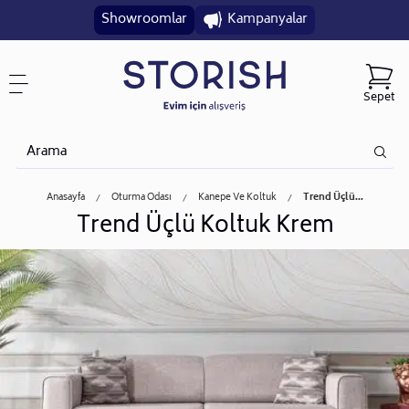
Showroomlar
Kampanyalar
Sepet
Anasayfa
Oturma Odası
Kanepe Ve Koltuk
Trend Üçlü...
Trend Üçlü Koltuk Krem