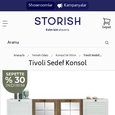
Showroomlar
Kampanyalar
Sepet
Anasayfa
Yemek Odası
Konsol Ve Vitrin
Tivoli Sedef...
Tivoli Sedef Konsol