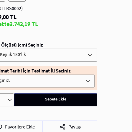
BTTRS0002)
9,00 TL
ette
3.743,19 TL
 Ölçüsü (cm) Seçiniz
 Kişilik 180'lik
imat Tarihi İçin Teslimat İli Seçiniz
çiniz.
Sepete Ekle
Favorilere Ekle
Paylaş