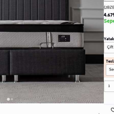
(2BZ
4.67
Sep
Yatak
Çift
Tesl
Se
1