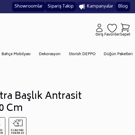
Showroomlar
Sipariş Takip
Kampanyalar
Blog
Giriş
Favoriler
Sepet
Bahçe Mobilyası
Dekorasyon
Storish DEPPO
Düğün Paketleri
tra Başlık Antrasit
0 Cm