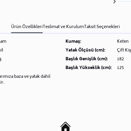
Ürün Özellikleri
Teslimat ve Kurulum
Taksit Seçenekleri
lam
Kumaş:
Keten
it
Yatak Ölçüsü (cm):
Çift Kiş
ş
Başlık Genişlik (cm):
182
Başlık Yükseklik (cm):
125
arımıza baza ve yatak dahil
ir.