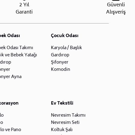
2 Yıl
Güvenli
Garanti
Alışveriş
bek Odası
Çocuk Odası
ek Odası Takımı
Karyola / Başlık
ik ve Bebek Yatağı
Gardırop
dırop
Şifonyer
onyer
Komodin
onyer Ayna
korasyon
Ev Tekstili
lo
Nevresim Takımı
zo
Nevresim Seti
lo ve Pano
Koltuk Şalı