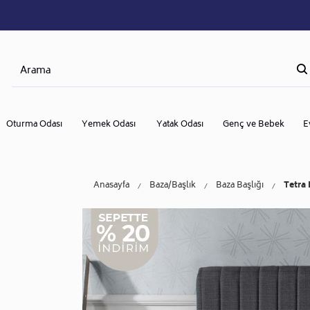
Oturma Odası
Yemek Odası
Yatak Odası
Genç ve Bebek
E
Anasayfa
Baza/başlık
Baza Başlığı
Tetra 