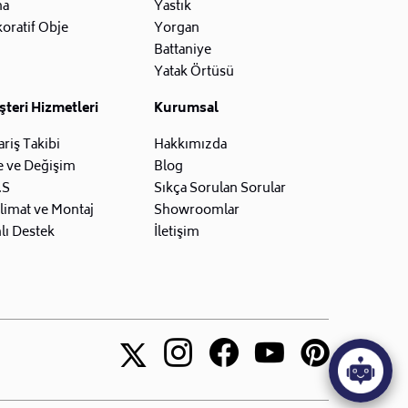
na
Yastık
oratif Obje
Yorgan
Battaniye
Yatak Örtüsü
teri Hizmetleri
Kurumsal
ariş Takibi
Hakkımızda
e ve Değişim
Blog
.S
Sıkça Sorulan Sorular
limat ve Montaj
Showroomlar
lı Destek
İletişim