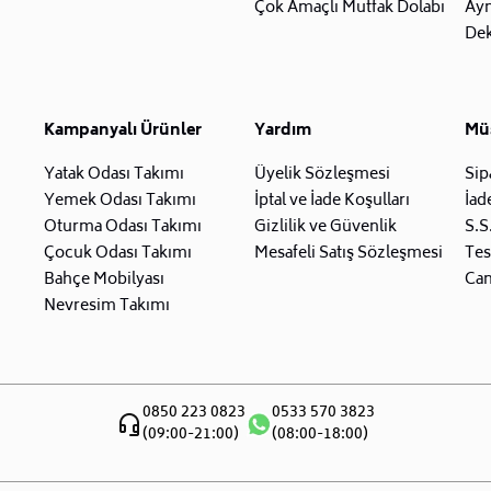
Çok Amaçlı Mutfak Dolabı
Ay
Dek
Kampanyalı Ürünler
Yardım
Müş
Yatak Odası Takımı
Üyelik Sözleşmesi
Sip
Yemek Odası Takımı
İptal ve İade Koşulları
İad
Oturma Odası Takımı
Gizlilik ve Güvenlik
S.S
Çocuk Odası Takımı
Mesafeli Satış Sözleşmesi
Tes
Bahçe Mobilyası
Can
Nevresim Takımı
0850 223 0823
0533 570 3823
(09:00-21:00)
(08:00-18:00)