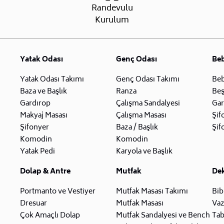
Randevulu
Kurulum
Yatak Odası
Genç Odası
Be
Yatak Odası Takımı
Genç Odası Takımı
Beb
Baza ve Başlık
Ranza
Beş
Gardırop
Çalışma Sandalyesi
Gar
Makyaj Masası
Çalışma Masası
Şif
Şifonyer
Baza / Başlık
Şif
Komodin
Komodin
Yatak Pedi
Karyola ve Başlık
Dolap & Antre
Mutfak
De
Portmanto ve Vestiyer
Mutfak Masası Takımı
Bib
Dresuar
Mutfak Masası
Va
Çok Amaçlı Dolap
Mutfak Sandalyesi ve Bench
Tab