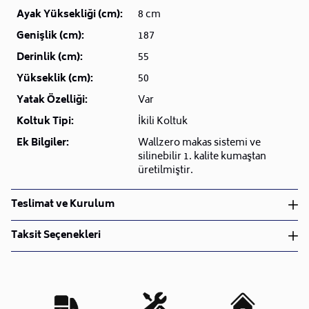
Ayak Yüksekliği (cm):
8 cm
Genişlik (cm):
187
Derinlik (cm):
55
Yükseklik (cm):
50
Yatak Özelliği:
Var
Koltuk Tipi:
İkili Koltuk
Ek Bilgiler:
Wallzero makas sistemi ve
silinebilir 1. kalite kumaştan
üretilmiştir.
Teslimat ve Kurulum
Teslimat ve Kurulum
Taksit Seçenekleri
• Siparişlerinizi aldıktan sonra en kısa sürede işleme
alarak, ürünlerinizi size ulaştırmak için elimizden
geleni yapıyoruz.
•
Kargo süreçlerimizi güçlü lojistik ağımızla