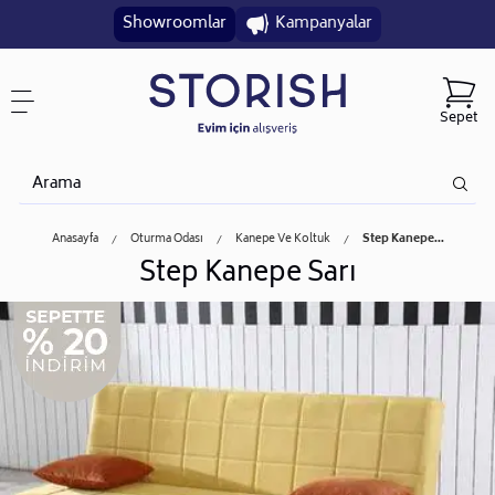
Showroomlar
Kampanyalar
Sepet
Anasayfa
Oturma Odası
Kanepe Ve Koltuk
Step Kanepe...
Step Kanepe Sarı