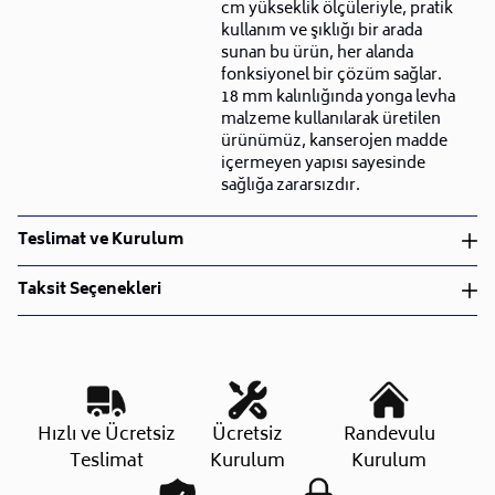
cm yükseklik ölçüleriyle, pratik
kullanım ve şıklığı bir arada
sunan bu ürün, her alanda
fonksiyonel bir çözüm sağlar.
18 mm kalınlığında yonga levha
malzeme kullanılarak üretilen
ürünümüz, kanserojen madde
içermeyen yapısı sayesinde
sağlığa zararsızdır.
Teslimat ve Kurulum
Teslimat ve Kurulum
Taksit Seçenekleri
• Siparişlerinizi aldıktan sonra en kısa sürede işleme
alarak, ürünlerinizi size ulaştırmak için elimizden
geleni yapıyoruz.
•
Kargo süreçlerimizi güçlü lojistik ağımızla
destekleyerek, teslimatı en hızlı şekilde
Taksit Sayısı
Aylık Tutar
Toplam Tutar
Hızlı ve Ücretsiz
Ücretsiz
Randevulu
gerçekleştiriyoruz.
Tek Çekim
5.149,00 TL
5.149,00 TL
Teslimat
Kurulum
Kurulum
•
Siparişiniz hazırlandığında kurulum ekiplerimiz sizin
2 Taksit
2.574,50 TL
5.149,00 TL
ile iletişime geçip müsait olduğunuz tarihte teslimat