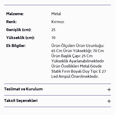
Malzeme:
Metal
Renk:
Kırmızı
Genişlik (cm):
25
Yükseklik (cm):
70
Ek Bilgiler:
Ürün Ölçüleri Ürün Uzunluğu:
65 Cm Ürün Yüksekliği: 70 Cm
Ürün Başlık Çapı: 25 Cm
Yükseklik Ayarlanabilmektedir
Ürün Özellikleri Metal Gövde
Statik Fırın Boyalı Duy Tipi: E 27
Led Ampül Önerilmektedir.
Teslimat ve Kurulum
Teslimat ve Kurulum
Taksit Seçenekleri
• Siparişlerinizi aldıktan sonra en kısa sürede işleme
alarak, ürünlerinizi size ulaştırmak için elimizden